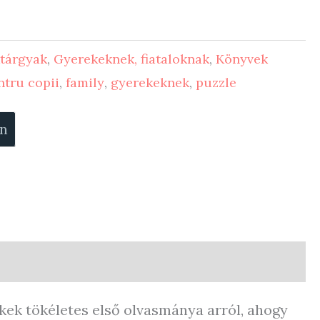
tárgyak
,
Gyerekeknek, fiataloknak
,
Könyvek
ntru copii
,
family
,
gyerekeknek
,
puzzle
on
ekek tökéletes első olvasmánya arról, ahogy