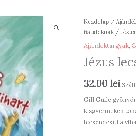
Kezdőlap
/
Ajándé
fiataloknak
/ Jézus 
Ajándéktárgyak
,
G
Jézus lec
32.00
lei
Száll
Gill Guile gyönyör
kisgyermekek töké
lecsendesíti a viha