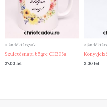
Ajándéktárgyak
Ajándéktár
Születésnapi bögre CH305a
Könyvjelző
27.00
lei
3.00
lei