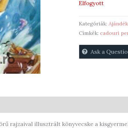
Elfogyott
Kategóriák:
Ajándék
Címkék:
cadouri pe
Ask a Questi
quiries
örű rajzaival illusztrált könyvecske a kisgyerm