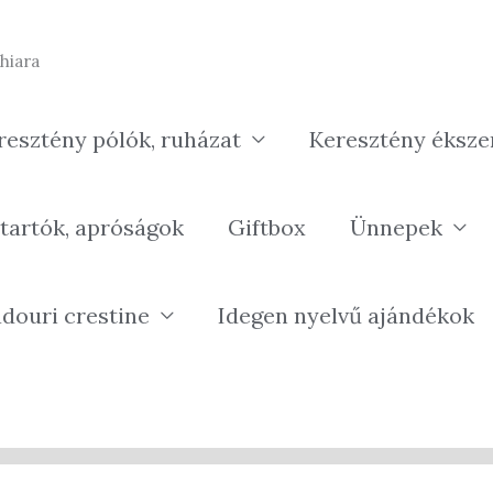
hiara
resztény pólók, ruházat
Keresztény éksze
tartók, apróságok
Giftbox
Ünnepek
douri crestine
Idegen nyelvű ajándékok