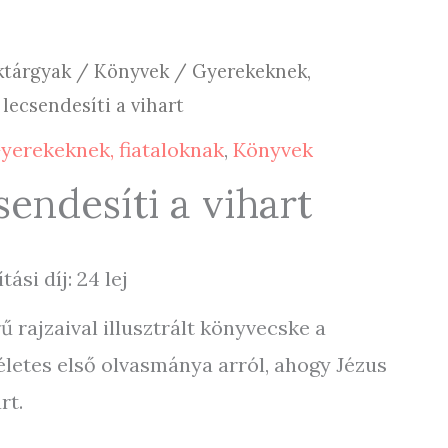
ktárgyak
/
Könyvek
/
Gyerekeknek,
lecsendesíti a vihart
yerekeknek, fiataloknak
,
Könyvek
sendesíti a vihart
ítási díj: 24 lej
ű rajzaival illusztrált könyvecske a
letes első olvasmánya arról, ahogy Jézus
rt.