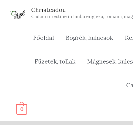
Skip
Christcadou
to
Cadouri crestine in limba engleza, romana, mag
content
Főoldal
Bögrék, kulacsok
Ke
Füzetek, tollak
Mágnesek, kulcs
Ca
0