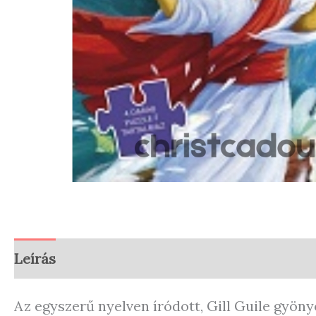
Leírás
Vélemények (0)
Store Policies
En
Az egyszerű nyelven íródott, Gill Guile gyöny