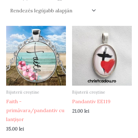
by
latest
Bijuterii creștine
Bijuterii creștine
Faith -
Pandantiv EE119
primăvara/pandantiv cu
21.00
lei
lanțișor
35.00
lei