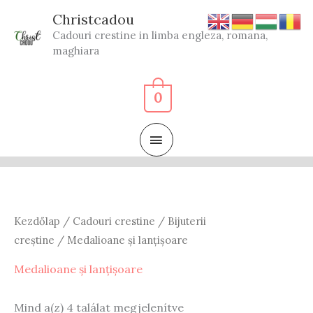
Skip
Christcadou
to
Cadouri crestine in limba engleza, romana,
content
maghiara
0
MAIN
MENU
Kezdőlap
/
Cadouri crestine
/
Bijuterii
creștine
/ Medalioane și lanțișoare
Medalioane și lanțișoare
Sorted
Mind a(z) 4 találat megjelenítve