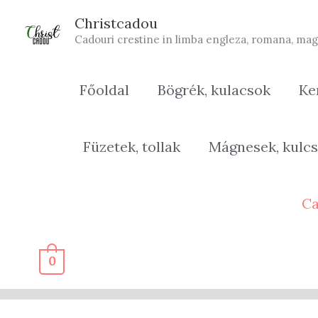
Skip
Christcadou
to
Cadouri crestine in limba engleza, romana, mag
content
Főoldal
Bögrék, kulacsok
Ke
Füzetek, tollak
Mágnesek, kulcs
Ca
0