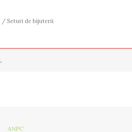
e
/ Seturi de bijuterii
.
)
ANPC