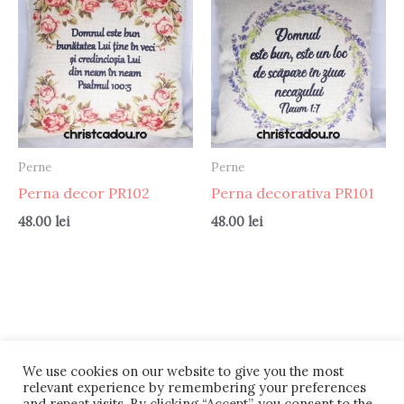
Perne
Perne
Perna decor PR102
Perna decorativa PR101
48.00
lei
48.00
lei
We use cookies on our website to give you the most
Termeni si conditii
Retur
#12 (cím nélkül)
relevant experience by remembering your preferences
and repeat visits. By clicking “Accept”, you consent to the