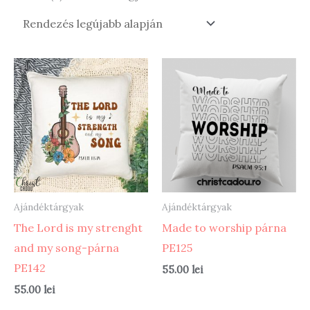
by
latest
Ajándéktárgyak
Ajándéktárgyak
The Lord is my strenght
Made to worship párna
and my song-párna
PE125
PE142
55.00
lei
55.00
lei