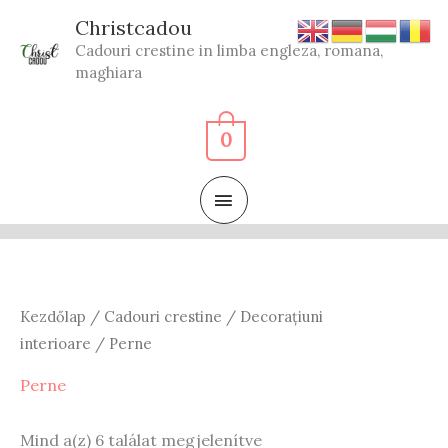
Skip
Christcadou
to
Cadouri crestine in limba engleza, romana,
content
maghiara
0
MAIN
MENU
Kezdőlap
/
Cadouri crestine
/
Decorațiuni
interioare
/ Perne
Perne
Sorted
Mind a(z) 6 találat megjelenítve