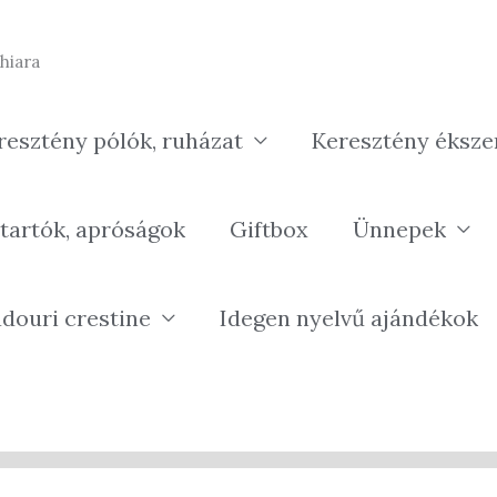
hiara
resztény pólók, ruházat
Keresztény éksze
tartók, apróságok
Giftbox
Ünnepek
douri crestine
Idegen nyelvű ajándékok