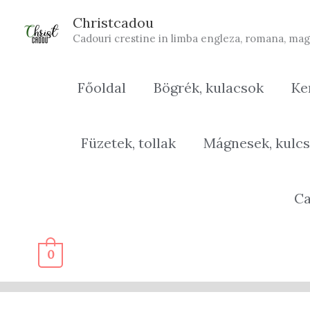
Skip
Christcadou
to
Cadouri crestine in limba engleza, romana, mag
content
Főoldal
Bögrék, kulacsok
Ke
Füzetek, tollak
Mágnesek, kulcs
Ca
0