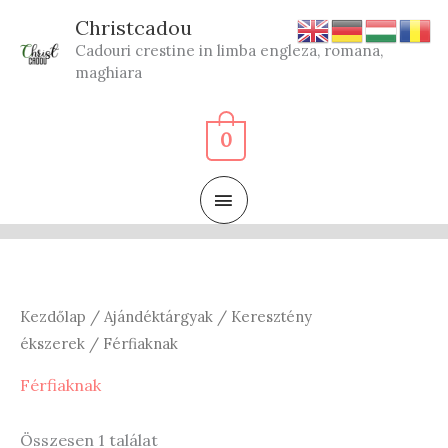
Skip
Christcadou
to
Cadouri crestine in limba engleza, romana,
content
maghiara
0
MAIN
MENU
Kezdőlap
/
Ajándéktárgyak
/
Keresztény
ékszerek
/ Férfiaknak
Férfiaknak
Összesen 1 találat