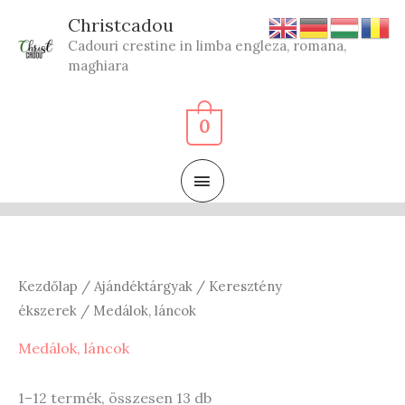
Skip
Christcadou
to
Cadouri crestine in limba engleza, romana,
content
maghiara
0
MAIN
MENU
Kezdőlap
/
Ajándéktárgyak
/
Keresztény
ékszerek
/ Medálok, láncok
Medálok, láncok
Sorted
1–12 termék, összesen 13 db