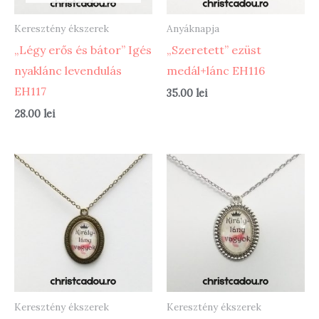
Keresztény ékszerek
Anyáknapja
„Légy erős és bátor” Igés
„Szeretett” ezüst
nyaklánc levendulás
medál+lánc EH116
EH117
35.00
lei
28.00
lei
Keresztény ékszerek
Keresztény ékszerek