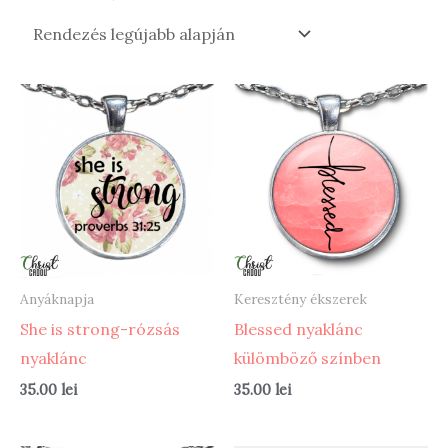
by
latest
Anyáknapja
Keresztény ékszerek
She is strong-rózsás
Blessed nyaklánc
nyaklánc
külömböző színben
35.00
lei
35.00
lei