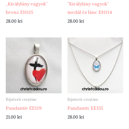
„Királylány vagyok”
”Királylány vagyok”
bronz EH115
medál és lánc EH114
28.00
lei
28.00
lei
Bijuterii creștine
Bijuterii creștine
Pandantiv EE119
Pandantiv EE155
21.00
lei
28.00
lei