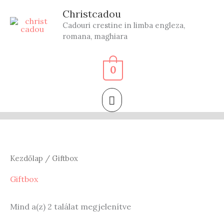
Skip
Christcadou
to
Cadouri crestine in limba engleza,
content
romana, maghiara
0
MAIN
MENU
Kezdőlap
/ Giftbox
Giftbox
Sorted
Mind a(z) 2 találat megjelenítve
by
latest