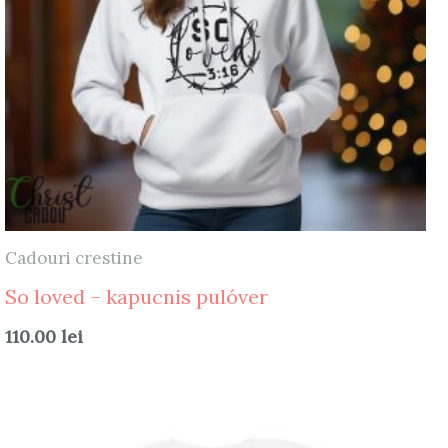
Cadouri crestine
So loved – kapucnis pulóver
110.00
lei