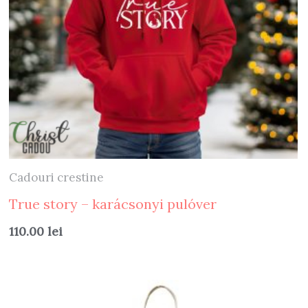
Cadouri crestine
True story – karácsonyi pulóver
110.00
lei