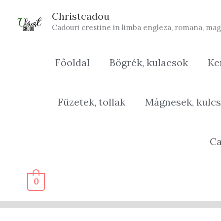
Skip
Christcadou
to
Cadouri crestine in limba engleza, romana, mag
content
Főoldal
Bögrék, kulacsok
Ke
Füzetek, tollak
Mágnesek, kulcs
Ca
0