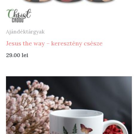
Ajándéktárgyak
Jesus the way – keresztény csésze
29.00
lei