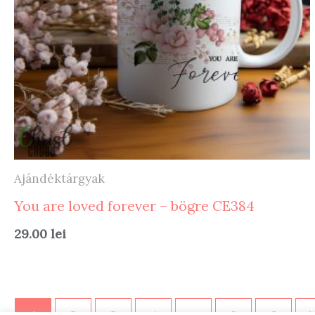
Ajándéktárgyak
You are loved forever – bögre CE384
29.00
lei