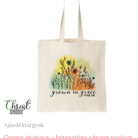
Ajándéktárgyak
Grown in grace – keresztény vászon szatyor