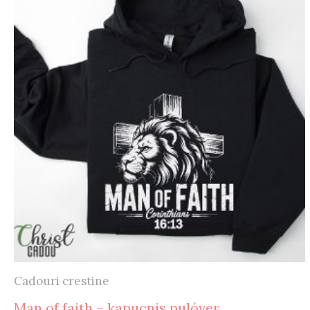
Cadouri crestine
Man of faith – kapucnis pulóver