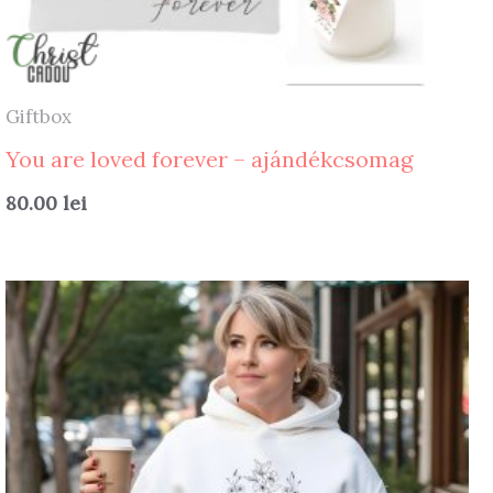
Giftbox
You are loved forever – ajándékcsomag
80.00
lei