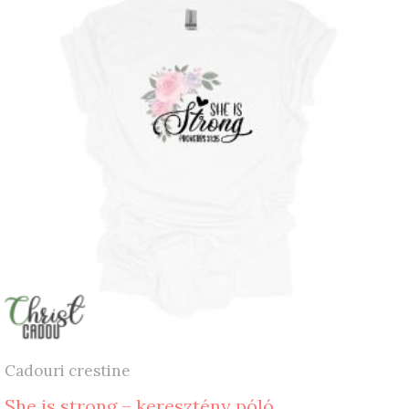
Cadouri crestine
She is strong – keresztény póló