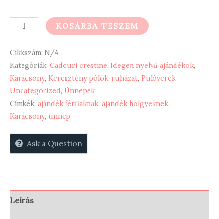
True
KOSÁRBA TESZEM
story
-
Cikkszám:
N/A
karácsonyi
Kategóriák:
Cadouri crestine
,
Idegen nyelvű ajándékok
,
Karácsony
,
Keresztény pólók, ruházat
,
Pulóverek
,
pulóver
Uncategorized
,
Ünnepek
mennyiség
Címkék:
ajándék férfiaknak
,
ajándék hölgyeknek
,
Karácsony
,
ünnep
Ask a Question
Leírás