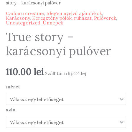
story – karácsonyi pulóver
Cadouri crestine
,
Idegen nyelvű ajándékok
,
Karácsony
,
Keresztény pólók, ruházat
,
Pulóverek
,
Uncategorized
,
Ünnepek
True story –
karácsonyi pulóver
110.00
lei
Szállítási díj: 24 lej
méret
szín