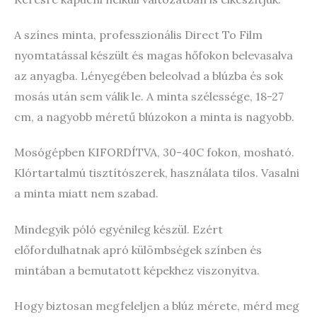
A színes minta, professzionális Direct To Film
nyomtatással készült és magas hőfokon belevasalva
az anyagba. Lényegében beleolvad a blúzba és sok
mosás után sem válik le. A minta szélessége, 18-27
cm, a nagyobb méretű blúzokon a minta is nagyobb.
Mosógépben KIFORDÍTVA, 30-40C fokon, mosható.
Klórtartalmú tisztítószerek, használata tilos. Vasalni
a minta miatt nem szabad.
Mindegyik póló egyénileg készül. Ezért
előfordulhatnak apró külömbségek színben és
mintában a bemutatott képekhez viszonyitva.
Hogy biztosan megfeleljen a blúz mérete, mérd meg