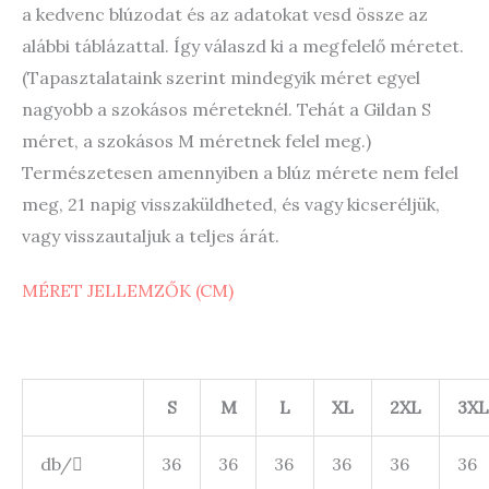
a kedvenc blúzodat és az adatokat vesd össze az
alábbi táblázattal. Így válaszd ki a megfelelő méretet.
(Tapasztalataink szerint mindegyik méret egyel
nagyobb a szokásos méreteknél. Tehát a Gildan S
méret, a szokásos M méretnek felel meg.)
Természetesen amennyiben a blúz mérete nem felel
meg, 21 napig visszaküldheted, és vagy kicseréljük,
vagy visszautaljuk a teljes árát.
MÉRET JELLEMZŐK (CM)
S
M
L
XL
2XL
3XL
db/
36
36
36
36
36
36