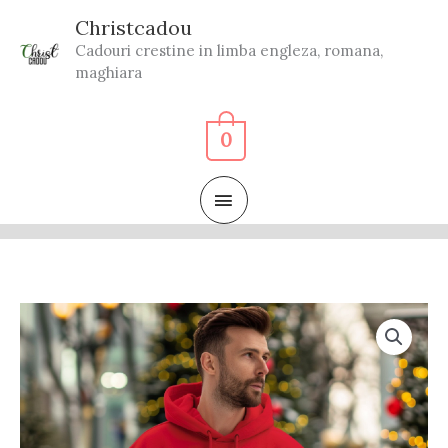
Skip
Christcadou
to
Cadouri crestine in limba engleza, romana,
content
maghiara
0
MAIN
MENU