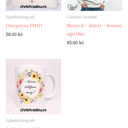
Ajándéktárgyak
Cadouri crestine
Díszpárna PH111
Blessed – áldott – hosszú
ujjú blúz
58.00
lei
85.00
lei
Ajándéktárgyak