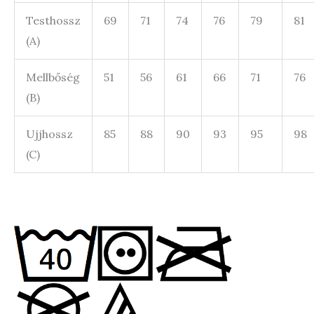
Testhossz
69
71
74
76
79
81
(A)
Mellbőség
51
56
61
66
71
76
(B)
Ujjhossz
85
88
90
93
95
98
(C)