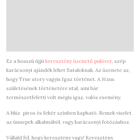
További információk
Vélemények (0)
Store Policies
Enquiries
Ez a hosszú újjú
keresztény üzenetű pulóver
, szép
karácsonyi ajándék lehet fiataloknak. Az üzenete az,
hogy True story vagyis Igaz történet. A Jézus
születésének történetére utal, ami bár
természetfeletti volt mégis igaz, valós esemény.
A blúz piros és fehér színben kapható. Remek viselet
az ünnepek alkalmából, vagy karácsonyi fotózáshoz.
Vállald fel, hogy keresztény vagy! Keresztény