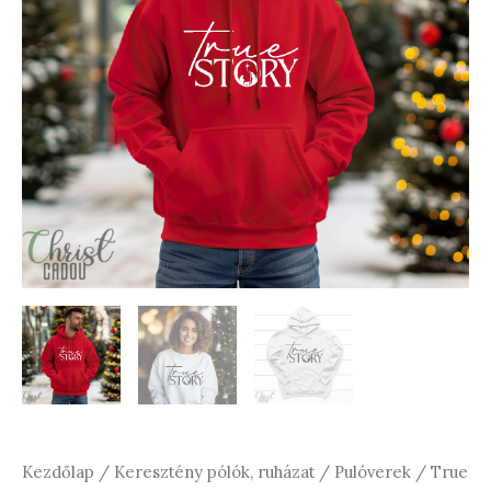
Kezdőlap
/
Keresztény pólók, ruházat
/
Pulóverek
/ True