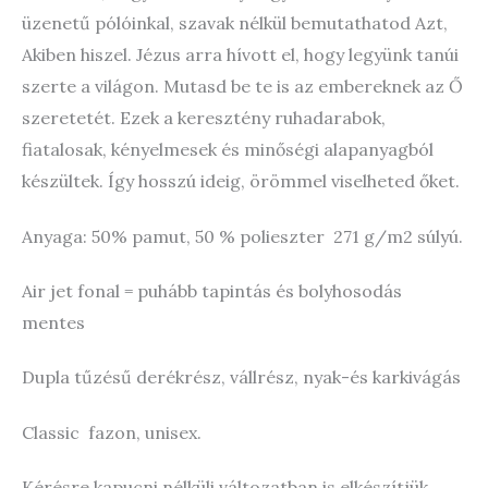
üzenetű pólóinkal, szavak nélkül bemutathatod Azt,
Akiben hiszel. Jézus arra hívott el, hogy legyünk tanúi
szerte a világon. Mutasd be te is az embereknek az Ő
szeretetét. Ezek a keresztény ruhadarabok,
fiatalosak, kényelmesek és minőségi alapanyagból
készültek. Így hosszú ideig, örömmel viselheted őket.
Anyaga: 50% pamut, 50 % polieszter 271 g/m2 súlyú.
Air jet fonal = puhább tapintás és bolyhosodás
mentes
Dupla tűzésű derékrész, vállrész, nyak-és karkivágás
Classic fazon, unisex.
Kérésre kapucni nélküli változatban is elkészítjük.