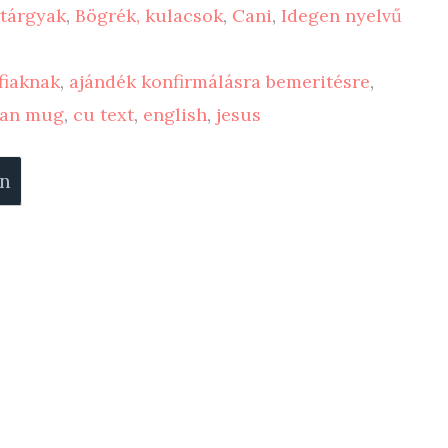
tárgyak
,
Bögrék, kulacsok
,
Cani
,
Idegen nyelvű
fiaknak
,
ajándék konfirmálásra bemeritésre
,
ian mug
,
cu text
,
english
,
jesus
on