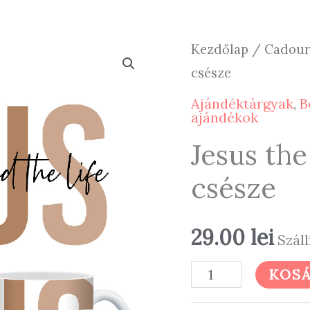
Kezdőlap
/
Cadouri
csésze
Ajándéktárgyak
,
B
ajándékok
Jesus th
csésze
29.00
lei
Száll
Jesus
KOSÁ
the