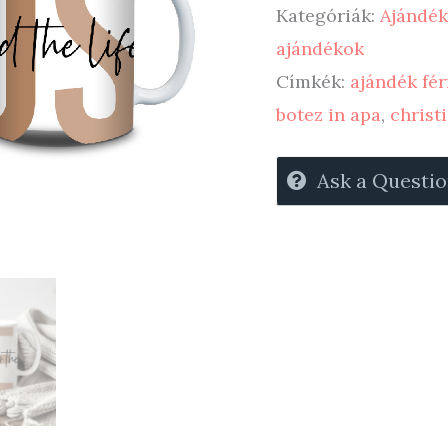
Kategóriák:
Ajándék
way
ajándékok
-
Címkék:
ajándék fér
keresztény
botez in apa
,
christ
csésze
mennyiség
Ask a Questi