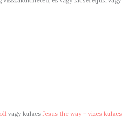
 visszaküldheted, és vagy kicseréljük, vagy
oll
vagy kulacs
Jesus the way – vizes kulacs