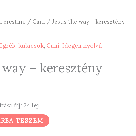
 crestine
/
Cani
/ Jesus the way – keresztény
ögrék, kulacsok
,
Cani
,
Idegen nyelvű
e way – keresztény
ítási díj: 24 lej
RBA TESZEM