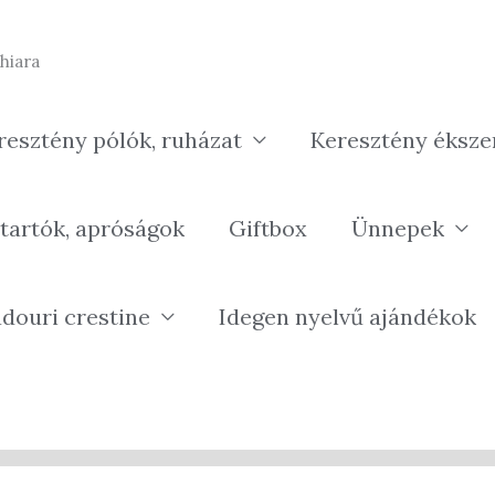
hiara
resztény pólók, ruházat
Keresztény éksze
tartók, apróságok
Giftbox
Ünnepek
douri crestine
Idegen nyelvű ajándékok