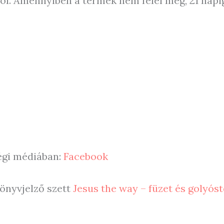
tól. Amennyiben a termék nem felel meg, 21 napig
ségi médiában:
Facebook
könyvjelző szett
Jesus the way – füzet és golyóst