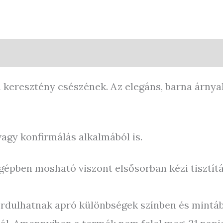
0)
Store Policies
Enquiries
k a keresztény csészének. Az elegáns, barna árny
vagy konfirmálás alkalmából is.
pben mosható viszont elsősorban kézi tisztítá
fordulhatnak apró különbségek színben és mintá