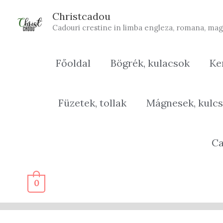
Skip
Christcadou
to
Cadouri crestine in limba engleza, romana, mag
content
Főoldal
Bögrék, kulacsok
Ke
Füzetek, tollak
Mágnesek, kulcs
Ca
0