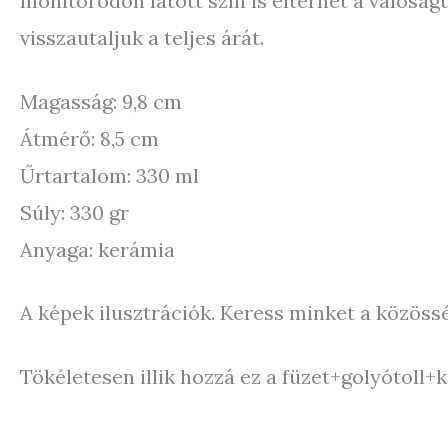
monitorodon látott szín is eltérhet a valóság
visszautaljuk a teljes árát.
Magasság: 9,8 cm
Átmérő: 8,5 cm
Űrtartalom: 330 ml
Súly: 330 gr
Anyaga: kerámia
A képek ilusztrációk. Keress minket a közös
Tökéletesen illik hozzá ez a füzet+golyótoll+