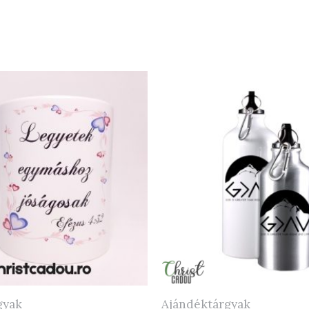
gyak
Ajándéktárgyak