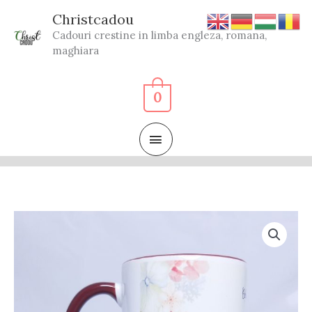
Skip
Christcadou
to
Cadouri crestine in limba engleza, romana,
content
maghiara
0
MAIN
MENU