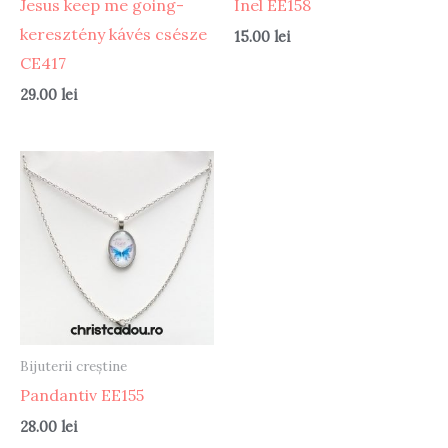
Jesus keep me going-
Inel EE158
keresztény kávés csésze
15.00
lei
CE417
29.00
lei
Bijuterii creștine
Pandantiv EE155
28.00
lei