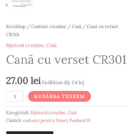
Kezdőlap
/
Cadouri crestine
/
Cani
/ Cană cu verset
CR301
Bijuterii creștine
,
Cani
Cană cu verset CR301
27.00
lei
Szállítási díj: 24 lej
Cană
KOSÁRBA TESZEM
cu
verset
Kategóriák:
Bijuterii creștine
,
Cani
CR301
Címkék:
cadouri pentru femei
,
Psalmul 91
mennyiség