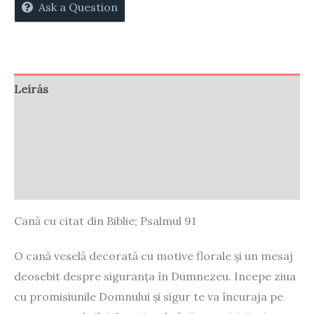
Ask a Question
Leírás
Vélemények (0)
Store Policies
Enquiries
Cană cu citat din Biblie; Psalmul 91
O cană veselă decorată cu motive florale și un mesaj
deosebit despre siguranța în Dumnezeu. Incepe ziua
cu promisiunile Domnului și sigur te va încuraja pe