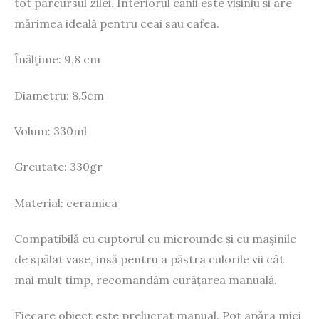
tot parcursul zilei. Interiorul cănii este vișiniu și are
mărimea ideală pentru ceai sau cafea.
Înălțime: 9,8 cm
Diametru: 8,5cm
Volum: 330ml
Greutate: 330gr
Material: ceramica
Compatibilă cu cuptorul cu microunde și cu mașinile
de spălat vase, insă pentru a păstra culorile vii cât
mai mult timp, recomandăm curățarea manuală.
Fiecare obiect este prelucrat manual. Pot apăra mici