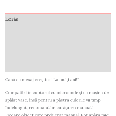
Leírás
További információk
Vélemények (0)
Store Policies
Enquiries
Cană cu mesaj creștin: “ La mulți ani!”
Compatibil în cuptorul cu microunde și cu mașina de
spălat vase, însă pentru a păstra culorile vii timp
îndelungat, recomandăm curățarea manuală.
Fiecare obiect este prelucrat manual. Pot apăra mici