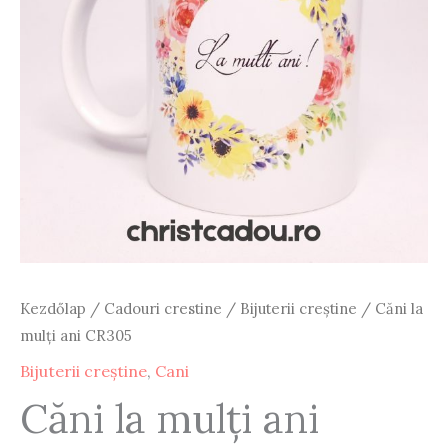
Kezdőlap
/
Cadouri crestine
/
Bijuterii creștine
/ Căni la
mulți ani CR305
Bijuterii creștine
,
Cani
Căni la mulți ani