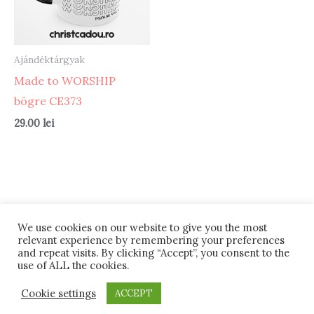
Ajándéktárgyak
Made to WORSHIP
bögre CE373
29.00
lei
We use cookies on our website to give you the most
relevant experience by remembering your preferences
Termeni si conditii
Retur
#12 (cím nélkül)
and repeat visits. By clicking “Accept”, you consent to the
ANPC
Despre noi
use of ALL the cookies.
Powered by PRB DESIGN
Cookie settings
ACCEPT