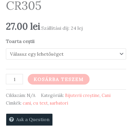
CR305
27.00
lei
Szállítási díj: 24 lej
Toarta ceștii
Căni
KOSÁRBA TESZEM
la
mulți
Cikkszám:
N/A
Kategóriák:
Bijuterii creștine
,
Cani
ani
Címkék:
cani
,
cu text
,
sarbatori
CR305
Ask a Question
mennyiség