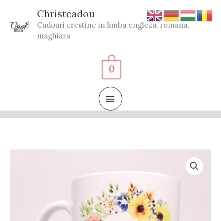
Skip
Christcadou
to
Cadouri crestine in limba engleza, romana,
content
maghiara
0
MAIN
MENU