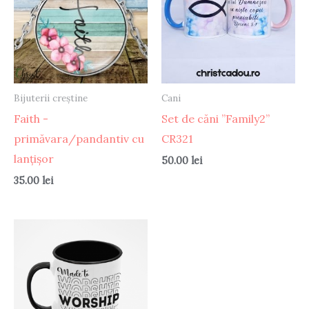
Bijuterii creștine
Cani
Faith -
Set de căni ”Family2”
primăvara/pandantiv cu
CR321
lanțișor
50.00
lei
35.00
lei