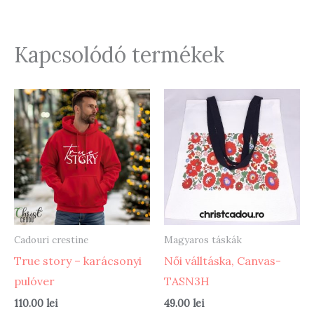
Kapcsolódó termékek
Cadouri crestine
Magyaros táskák
True story – karácsonyi
Női válltáska, Canvas-
pulóver
TASN3H
110.00
lei
49.00
lei