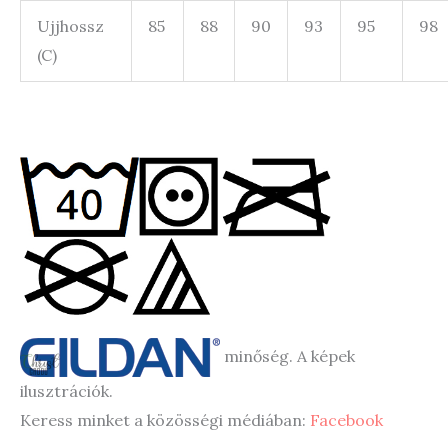
Ujjhossz
85
88
90
93
95
98
(C)
minőség. A képek
ilusztrációk.
Keress minket a közösségi médiában:
Facebook