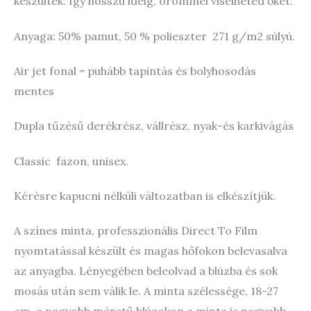
készültek. Így hosszú ideig, örömmel viselheted őket.
Anyaga: 50% pamut, 50 % polieszter 271 g/m2 súlyú.
Air jet fonal = puhább tapintás és bolyhosodás
mentes
Dupla tűzésű derékrész, vállrész, nyak-és karkivágás
Classic fazon, unisex.
Kérésre kapucni nélküli változatban is elkészítjük.
A színes minta, professzionális Direct To Film
nyomtatással készült és magas hőfokon belevasalva
az anyagba. Lényegében beleolvad a blúzba és sok
mosás után sem válik le. A minta szélessége, 18-27