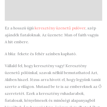
Store Policies
Enquiries
Ez a hosszú újjú
keresztény üzenetű pulóver
, szép
ajándék fiataloknak. Az üzenete: Man of faith vagyis
A hit embere.
A blúz fekete és fehér színben kapható.
Vállald fel, hogy keresztény vagy! Keresztény
üzenetű pólóinkal, szavak nélkül bemutathatod Azt,
Akiben hiszel. Jézus arra hívott el, hogy legyünk tanúi
szerte a világon. Mutasd be te is az embereknek az Ő
szeretetét. Ezek a keresztény ruhadarabok,
fiatalosak, kényelmesek és minőségi alapanyagból