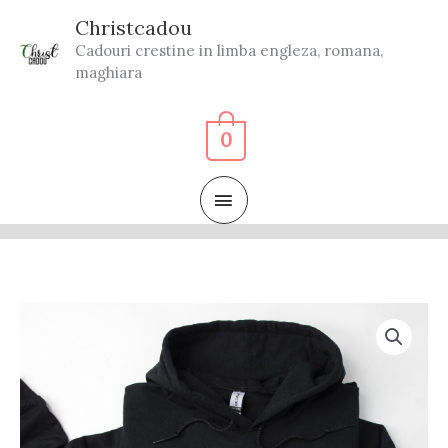
Skip
Christcadou
to
Cadouri crestine in limba engleza, romana,
content
maghiara
0
MAIN
MENU