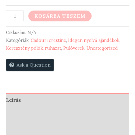
Man
KOSÁRBA TESZEM
of
faith
Cikkszám:
N/A
-
Kategóriák:
Cadouri crestine
,
Idegen nyelvű ajándékok
,
Keresztény pólók, ruházat
,
Pulóverek
,
Uncategorized
kapucnis
pulóver
Ask a Question
mennyiség
Leírás
További információk
Vélemények (0)