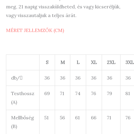
meg, 21 napig visszaküldheted, és vagy kicseréljük,
vagy visszautaljuk a teljes árát.
MÉRET JELLEMZŐK (CM)
S
M
L
XL
2XL
3XL
db/
36
36
36
36
36
36
Testhossz
69
71
74
76
79
81
(A)
Mellbőség
51
56
61
66
71
76
(B)