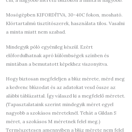
cm, a nagyobb méretű blúzokon a minta is nagyobb.
Mosógépben KIFORDÍTVA, 30-40C fokon, mosható.
Klórtartalmú tisztítószerek, használata tilos. Vasalni
a minta miatt nem szabad.
Mindegyik póló egyénileg készül. Ezért
előfordulhatnak apró külömbségek színben és
mintában a bemutatott képekhez viszonyitva.
Hogy biztosan megfeleljen a blúz mérete, mérd meg
a kedvenc blúzodat és az adatokat vesd össze az
alábbi táblázattal. Így válaszd ki a megfelelő méretet.
(Tapasztalataink szerint mindegyik méret egyel
nagyobb a szokásos méreteknél. Tehát a Gildan S
méret, a szokásos M méretnek felel meg.)
Természetesen amennyiben a blúz mérete nem felel