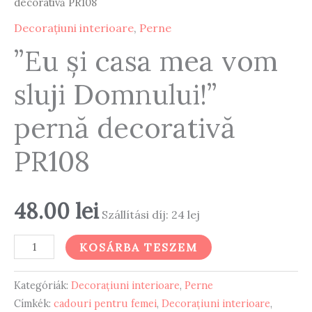
decorativă PR108
Decorațiuni interioare
,
Perne
”Eu și casa mea vom
sluji Domnului!”
pernă decorativă
PR108
48.00
lei
Szállítási díj: 24 lej
”Eu
KOSÁRBA TESZEM
și
casa
Kategóriák:
Decorațiuni interioare
,
Perne
mea
Címkék:
cadouri pentru femei
,
Decorațiuni interioare
,