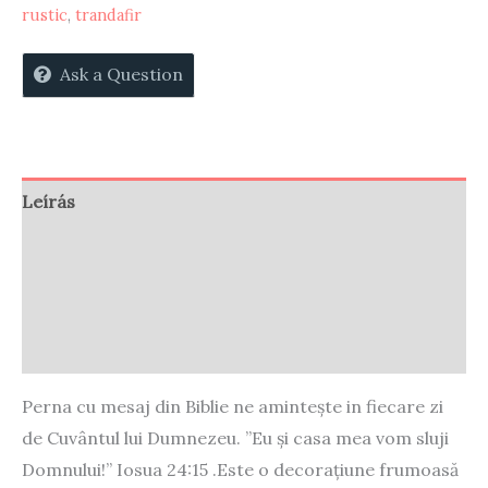
rustic
,
trandafir
vom
sluji
Ask a Question
Domnului!”
pernă
decorativă
PR108
Leírás
mennyiség
Vélemények (0)
Store Policies
Enquiries
Perna cu mesaj din Biblie ne amintește in fiecare zi
de Cuvântul lui Dumnezeu. ”Eu și casa mea vom sluji
Domnului!” Iosua 24:15 .Este o decorațiune frumoasă