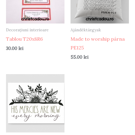
Decorațiuni interioare
Ajándéktárgyak
Tablou T20x8R6
Made to worship párna
PE125
30.00
lei
55.00
lei