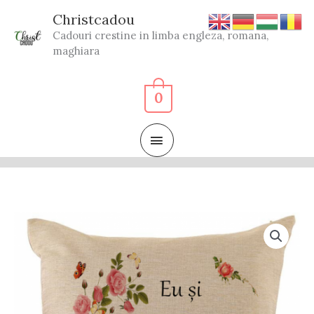
Skip
Christcadou
to
Cadouri crestine in limba engleza, romana,
content
maghiara
0
MAIN
MENU