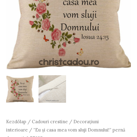
Kezdőlap
/
Cadouri crestine
/
Decorațiuni
interioare
/ ”Eu și casa mea vom sluji Domnului!” pernă