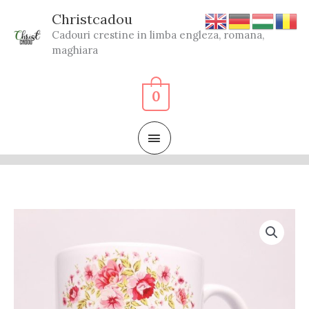
Skip
Christcadou
to
Cadouri crestine in limba engleza, romana,
content
maghiara
0
MAIN
MENU