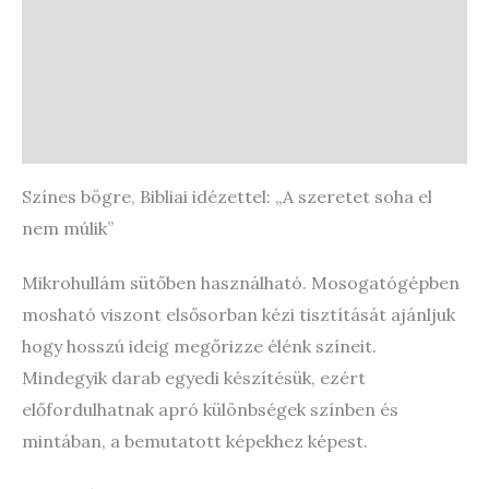
Vélemények (0)
Store Policies
Enquiries
Színes bögre, Bibliai idézettel: „A szeretet soha el
nem múlik”
Mikrohullám sütőben használható. Mosogatógépben
mosható viszont elsősorban kézi tisztítását ajánljuk
hogy hosszú ideig megőrizze élénk színeit.
Mindegyik darab egyedi készítésük, ezért
előfordulhatnak apró különbségek színben és
mintában, a bemutatott képekhez képest.