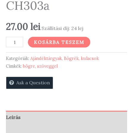
CH303a
27.00
lei
Szállítási díj: 24 lej
Keresztény
KOSÁRBA TESZEM
bögre
CH303a
Kategóriák:
Ajándéktárgyak
,
Bögrék, kulacsok
mennyiség
Címkék:
bögre
,
szöveggel
Ask a Question
Leírás
További információk