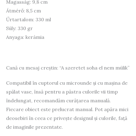
Magasság: 9,8 cm
Átmérő: 8,5 cm
Űrtartalom: 330 ml
Súly: 330 gr
Anyaga: kerámia
Cană cu mesaj creștin: “A szeretet soha el nem múlik”
Compatibil în cuptorul cu microunde și cu mașina de
spălat vase, însă pentru a păstra culorile vii timp
îndelungat, recomandăm curățarea manuală.
Fiecare obiect este prelucrat manual. Pot apăra mici
deosebiri în ceea ce privește designul și culorile, față
de imaginile prezentate.