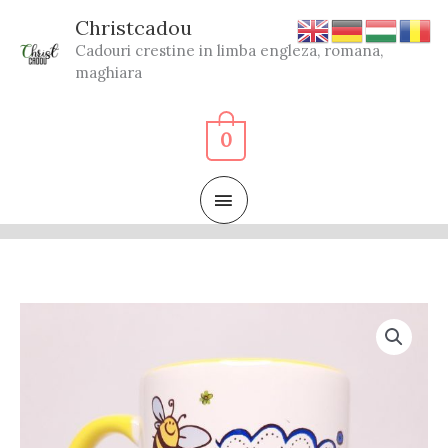
Skip
Christcadou
to
Cadouri crestine in limba engleza, romana,
content
maghiara
0
MAIN
MENU