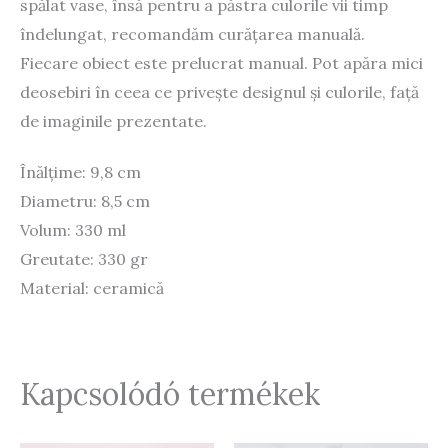
spălat vase, însă pentru a păstra culorile vii timp
îndelungat, recomandăm curățarea manuală.
Fiecare obiect este prelucrat manual. Pot apăra mici
deosebiri în ceea ce privește designul și culorile, față
de imaginile prezentate.
Înălțime: 9,8 cm
Diametru: 8,5 cm
Volum: 330 ml
Greutate: 330 gr
Material: ceramică
Kapcsolódó termékek