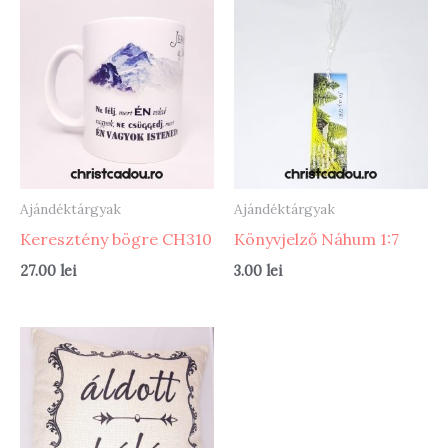
Ajándéktárgyak
Ajándéktárgyak
Keresztény bögre CH310
Könyvjelző Náhum 1:7
27.00
lei
3.00
lei