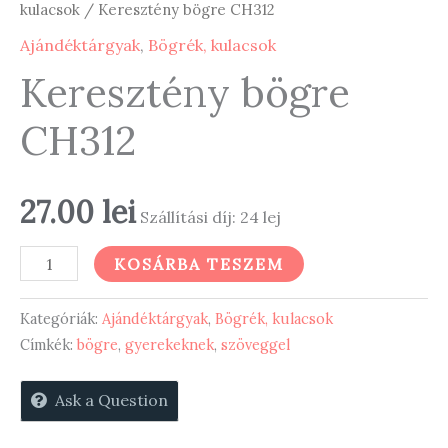
kulacsok
/ Keresztény bögre CH312
Ajándéktárgyak
,
Bögrék, kulacsok
Keresztény bögre
CH312
27.00
lei
Szállítási díj: 24 lej
Keresztény
KOSÁRBA TESZEM
bögre
CH312
Kategóriák:
Ajándéktárgyak
,
Bögrék, kulacsok
mennyiség
Címkék:
bögre
,
gyerekeknek
,
szöveggel
Ask a Question