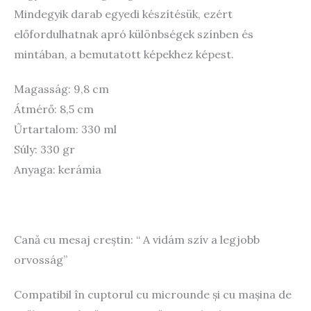
Mindegyik darab egyedi készítésük, ezért
előfordulhatnak apró különbségek színben és
mintában, a bemutatott képekhez képest.
Magasság: 9,8 cm
Átmérő: 8,5 cm
Űrtartalom: 330 ml
Súly: 330 gr
Anyaga: kerámia
Cană cu mesaj creștin: “ A vidám szív a legjobb
orvosság”
Compatibil în cuptorul cu microunde și cu mașina de