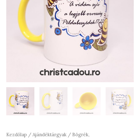
Kezdőlap
/
Ajándéktárgyak
/
Bögrék,