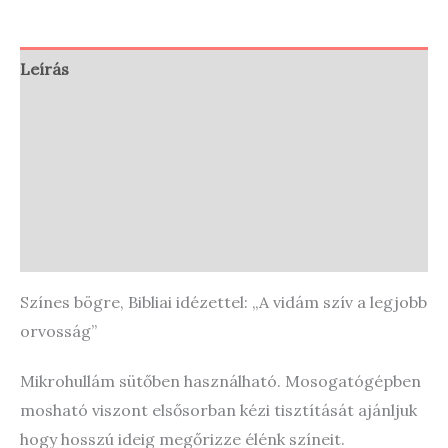
Leírás
További információk
Vélemények (0)
Store Policies
Enquiries
Színes bögre, Bibliai idézettel: „A vidám szív a legjobb
orvosság”
Mikrohullám sütőben használható. Mosogatógépben
mosható viszont elsősorban kézi tisztítását ajánljuk
hogy hosszú ideig megőrizze élénk színeit.