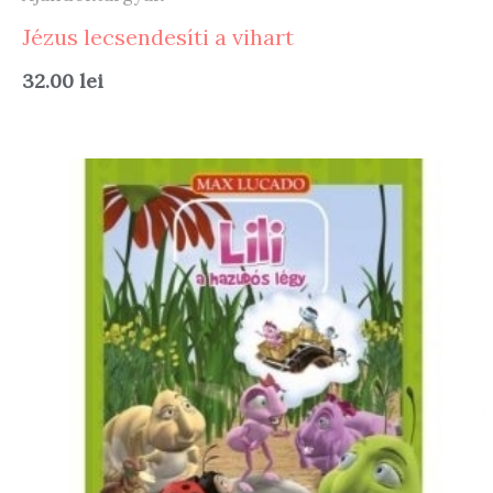
Jézus lecsendesíti a vihart
32.00
lei