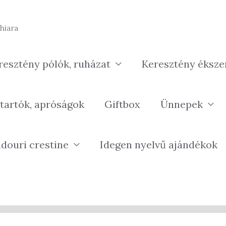
hiara
resztény pólók, ruházat
Keresztény éksze
tartók, apróságok
Giftbox
Ünnepek
douri crestine
Idegen nyelvű ajándékok