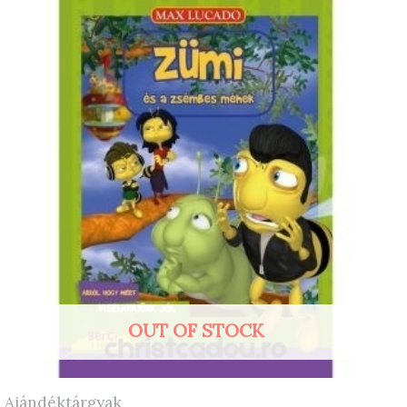
OUT OF STOCK
Ajándéktárgyak