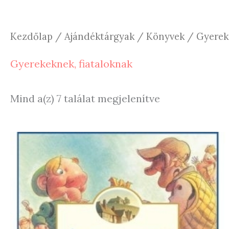
Kezdőlap
/
Ajándéktárgyak
/
Könyvek
/ Gyereke
Gyerekeknek, fiataloknak
Sorted
Mind a(z) 7 találat megjelenítve
by
latest