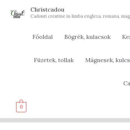
Skip
Christcadou
to
Cadouri crestine in limba engleza, romana, mag
content
Főoldal
Bögrék, kulacsok
Ke
Füzetek, tollak
Mágnesek, kulcs
Ca
0