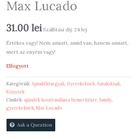
Max Lucado
31.00
lei
Szállítási díj: 24 lej
Értékes vagy! Nem amiatt, amid van, hanem amiatt,
mert az enyém vagy!
Elfogyott
Kategóriák:
Ajándéktárgyak
,
Gyerekeknek, fiataloknak
,
Könyvek
Címkék:
ajándék konfirmálásra bemeritésre
,
family
,
gyerekeknek
,
Max Lucado
Ask a Question