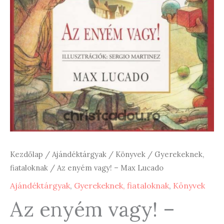
Kezdőlap
/
Ajándéktárgyak
/
Könyvek
/
Gyerekeknek,
fiataloknak
/ Az enyém vagy! – Max Lucado
Ajándéktárgyak
,
Gyerekeknek, fiataloknak
,
Könyvek
Az enyém vagy! –