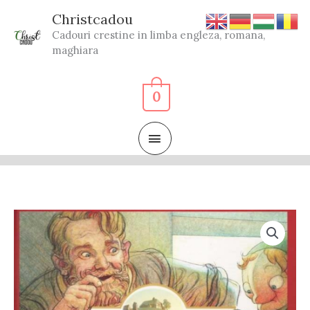
Skip
Christcadou
to
Cadouri crestine in limba engleza, romana,
content
maghiara
0
MAIN
MENU