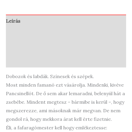
Leírás
Vélemények (0)
Store Policies
Enquiries
Dobozok és labdák. Színesek és szépek.
Most minden famanó ezt vásárolja. Mindenki, kivéve
Pancsinellót. De ő sem akar lemaradni, belenyúl hát a
zsebébe. Mindent megtesz – bármibe is kerül –, hogy
megszerezze, ami másoknak már megvan. De nem
gondol rá, hogy mekkora árat kell érte fizetnie.
Éli, a fafaragómester kell hogy emlékeztesse: