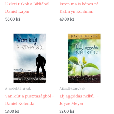
Üzleti titkok a Bibliából –
Isten ma is képes rá –
Daniel Lapin
Kathryn Kuhlman
56.00
lei
48.00
lei
Ajándéktárgyak
Ajándéktárgyak
Van kiút a pusztaságból –
Élj aggódás nélkül! –
Daniel Kolenda
Joyce Meyer
18.00
lei
32.00
lei