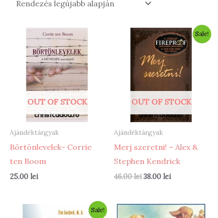
Sale!
OUT OF STOCK
OUT OF STOCK
Ajándéktárgyak
Ajándéktárgyak
Börtönlevelek- Corrie
Merj szeretni! – Alex &
ten Boom
Stephen Kendrick
Original
Current
25.00
lei
46.00
lei
38.00
lei
price
price
was:
is:
46.00 lei.
38.00 lei.
Sale!