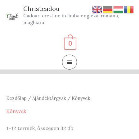
Skip
Christcadou
to
Cadouri crestine in limba engleza, romana,
content
maghiara
0
MAIN
MENU
Kezdőlap
/
Ajándéktárgyak
/ Könyvek
Könyvek
Sorted
1–12 termék, összesen 32 db
by
latest