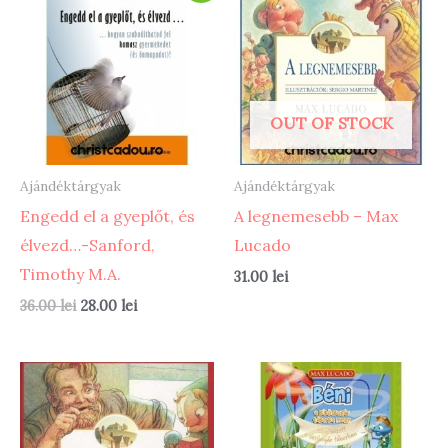
OUT OF STOCK
Ajándéktárgyak
Ajándéktárgyak
Engedd el a gyeplőt, és
A legnemesebb – Max
élvezd…-Sanford,
Lucado
Timothy M.A.
31.00
lei
Original
Current
36.00
lei
28.00
lei
price
price
was:
is:
36.00 lei.
28.00 lei.