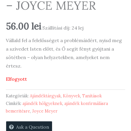
– JOYCE MEYER
56.00
lei
Szállítási díj: 24 lej
Vállald fel a felelősséget a problémáidért, nyisd meg
a szívedet Isten előtt, és Ő segít fényt gyújtani a
sötétben – olyan helyzetekben, amelyeket nem
értesz.
Elfogyott
Kategóriák:
Ajándéktárgyak
,
Könyvek
,
Tanítások
Címkék:
ajándék hölgyeknek
,
ajándék konfirmálásra
bemeritésre
,
Joyce Meyer
Ask a Question