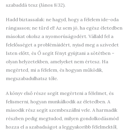
szabaddá tesz (János 8:32).
Hadd biztassalak: ne hagyd, hogy a félelem ide-oda
rángasson; ne tűrd el! Az sem jó, ha egész életedben
másokat okolsz a nyomorúságodért. Vállald fel a
felelősséget a problémáidért, nyisd meg a szívedet
Isten előtt, és Ő segít fényt gyújtani a sötétben –
olyan helyzetekben, amelyeket nem értesz. Ha
megérted, mi a félelem, és hogyan működik,
megszabadulhatsz tőle.
A könyv első része segít megérteni a félelmet, és
felismerni, hogyan munkálkodik az életedben. A
második rész segít szembeszállni vele. A harmadik
részben pedig megtudod, milyen gondolkodásmód
hozza el a szabadságot a leggyakoribb félelmektől,