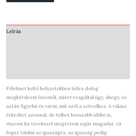
Leírás
Vélemények (0)
Store Policies
Enquiries
Félelmet keltő helyzetekben bölcs dolog
megkérdezni Istentől, miért reagáltál úgy, ahogy, és
aztán figyelni és várni, mit szól a szívedhez. A válasz
érkezhet azonnal, de telhet hosszabb időbe is,
viszont ha törekszel megérteni saját magadat, rá
fogsz találni az igazságra, az igazság pedig