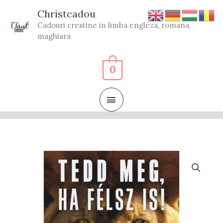
Skip
Christcadou
to
Cadouri crestine in limba engleza, romana,
content
maghiara
0
MAIN
MENU