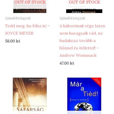
OUT OF STOCK
OUT OF STOCK
Ajándéktárgyak
Ajándéktárgyak
Tedd meg, ha félsz is! –
A háborúnak vége Isten
JOYCE MEYER
nem haragszik rád, ne
hadakozz tovább a
56.00
lei
bűnnel és ítélettel! –
Andrew Wommack
47.00
lei