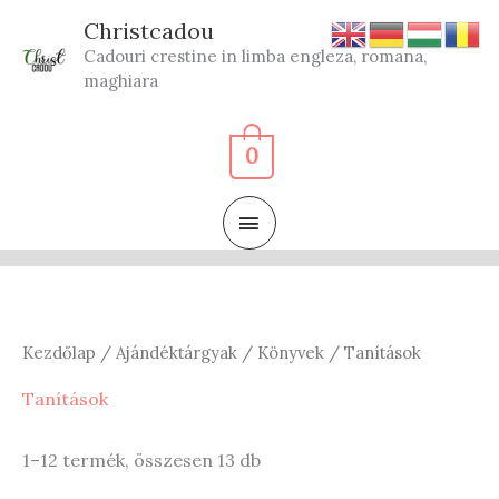
Skip
Christcadou
to
Cadouri crestine in limba engleza, romana,
content
maghiara
0
MAIN
MENU
Kezdőlap
/
Ajándéktárgyak
/
Könyvek
/ Tanítások
Tanítások
Sorted
1–12 termék, összesen 13 db
by
latest