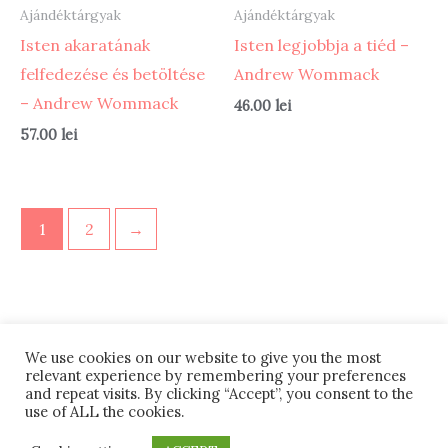
Ajándéktárgyak
Ajándéktárgyak
Isten akaratának
Isten legjobbja a tiéd –
felfedezése és betöltése
Andrew Wommack
– Andrew Wommack
46.00
lei
57.00
lei
1
2
→
We use cookies on our website to give you the most
Termeni si conditii
Retur
#12 (cím nélkül)
relevant experience by remembering your preferences
and repeat visits. By clicking “Accept”, you consent to the
ANPC
Despre noi
use of ALL the cookies.