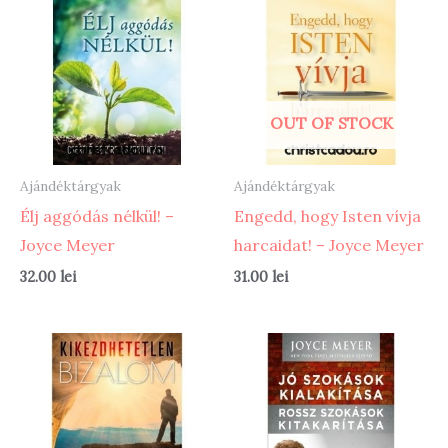
OUT OF STOCK
Ajándéktárgyak
Ajándéktárgyak
Élj aggódás nélkül! –
Engedd, hogy Isten vívja
Joyce Meyer
harcaidat! – Joyce Meyer
32.00
lei
31.00
lei