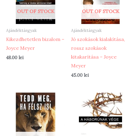
OUT OF STOCK
OUT OF STOCK
Ajándéktárgyak
Ajándéktárgyak
Kikezdhetetlen bizalom –
Jó szokások kialakítása,
Joyce Meyer
rossz szokások
kitakarítása – Joyce
48.00
lei
Meyer
45.00
lei