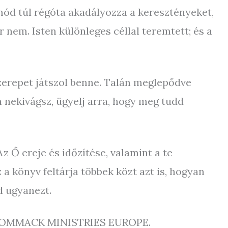
tmód túl régóta akadályozza a keresztényeket,
nem. Isten különleges céllal teremtett; és a
zerepet játszol benne. Talán meglepődve
n nekivágsz, ügyelj arra, hogy meg tudd
 Ő ereje és időzítése, valamint a te
 könyv feltárja többek közt azt is, hogyan
d ugyanezt.
EW WOMMACK MINISTRIES EUROPE.