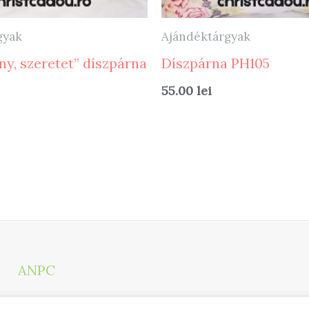
gyak
Ajándéktárgyak
ny, szeretet” díszpárna
Díszpárna PH105
55.00
lei
)
ANPC