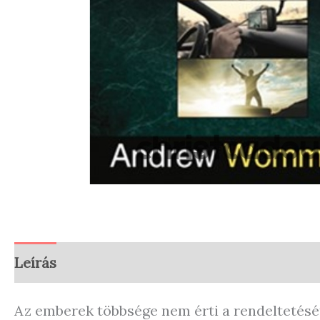
Leírás
Vélemények (0)
Store Policies
En
Az emberek többsége nem érti a rendeltetését: