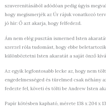
szuverenitásából adódóan pedig úgyis megvaló
hogy megismerjék az Úr rájuk vonatkozó tervé
jó hír: Ő azt akarja, hogy felfedezd.
Ám nem elég pusztán ismerned Isten akaratát.
szerzel róla tudomást, hogy ebbe beletartozik
különböztetni Isten akaratát a saját önző kív
Az egyik legfontosabb lecke az, hogy nem tölt
engedelmességed és türelmed csak néhány az e
fedezte fel, követi és tölti be Andrew Isten a
Papír kötésben kapható, mérete 138 x 204 