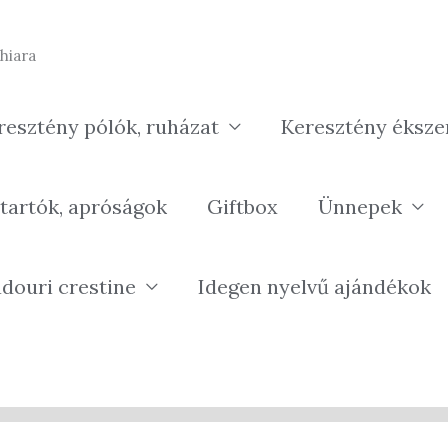
hiara
resztény pólók, ruházat
Keresztény éksze
tartók, apróságok
Giftbox
Ünnepek
douri crestine
Idegen nyelvű ajándékok