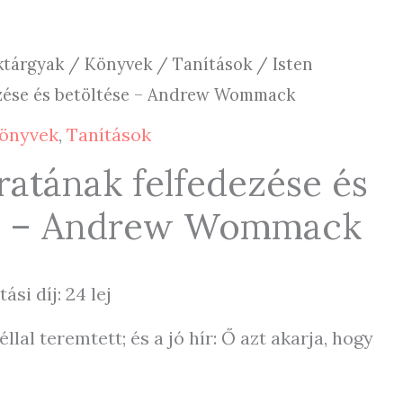
ktárgyak
/
Könyvek
/
Tanítások
/ Isten
ezése és betöltése – Andrew Wommack
önyvek
,
Tanítások
ratának felfedezése és
se – Andrew Wommack
tási díj: 24 lej
llal teremtett; és a jó hír: Ő azt akarja, hogy