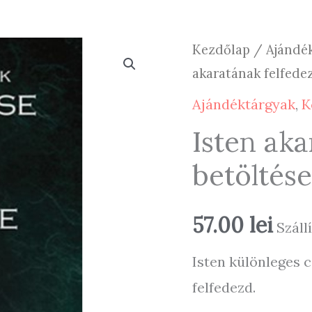
Kezdőlap
/
Ajándé
akaratának felfed
Ajándéktárgyak
,
K
Isten aka
betölté
57.00
lei
Szállí
Isten különleges cé
felfedezd.