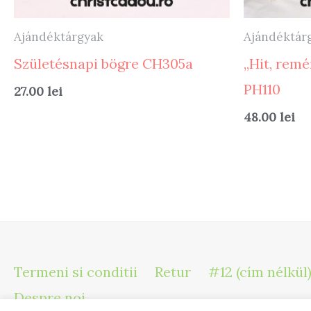
Ajándéktárgyak
Ajándéktár
Születésnapi bögre CH305a
„Hit, remé
PH110
27.00
lei
48.00
lei
Termeni si conditii
Retur
#12 (cím nélkül
Despre noi