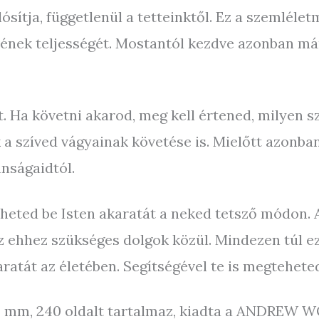
sítja, függetlenül a tetteinktől. Ez a szemléle
nek teljességét. Mostantól kezdve azonban már 
 Ha követni akarod, meg kell értened, milyen s
 a szíved vágyainak követése is. Mielőtt azonba
ánságaidtól.
heted be Isten akaratát a neked tetsző módon. Az
hhez szükséges dolgok közül. Mindezen túl ez a
karatát az életében. Segítségével te is megtehete
x 13 mm, 240 oldalt tartalmaz, kiadta a ANDR