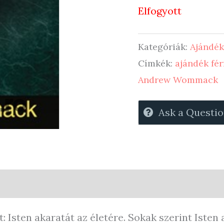
Elfogyott
Kategóriák:
Ajándék
Címkék:
ajándék fér
Andrew Wommack
Ask a Questi
quiries
 Isten akaratát az életére. Sokak szerint Isten