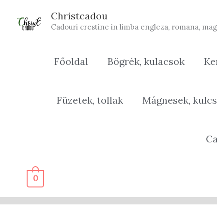
Skip
Christcadou
to
Cadouri crestine in limba engleza, romana, mag
content
Főoldal
Bögrék, kulacsok
Ke
Füzetek, tollak
Mágnesek, kulcs
Ca
0