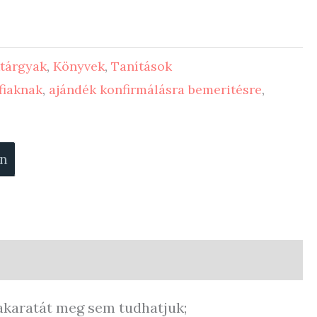
tárgyak
,
Könyvek
,
Tanítások
fiaknak
,
ajándék konfirmálásra bemeritésre
,
on
 akaratát meg sem tudhatjuk;