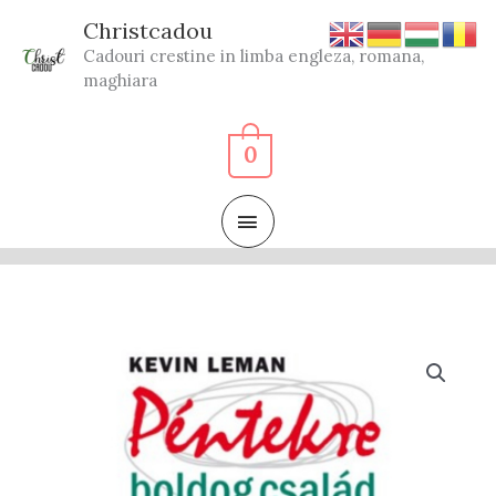
Skip
Christcadou
to
Cadouri crestine in limba engleza, romana,
content
maghiara
0
MAIN
MENU