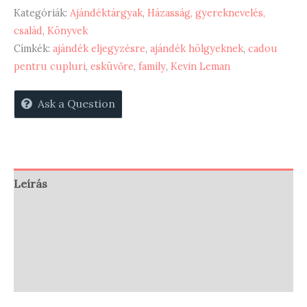
Kategóriák:
Ajándéktárgyak
,
Házasság, gyereknevelés,
család
,
Könyvek
Címkék:
ajándék eljegyzésre
,
ajándék hölgyeknek
,
cadou
pentru cupluri
,
esküvőre
,
family
,
Kevin Leman
Ask a Question
Leírás
Vélemények (0)
Store Policies
Enquiries