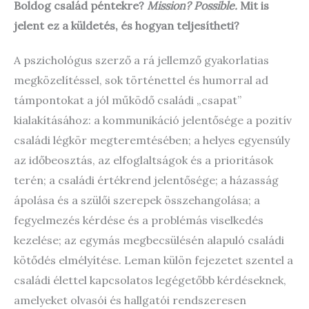
Boldog család péntekre?
Mission? Possible.
Mit is
jelent ez a küldetés, és hogyan teljesítheti?
A pszichológus szerző a rá jellemző gyakorlatias
megközelítéssel, sok történettel és humorral ad
támpontokat a jól működő családi „csapat”
kialakításához: a kommunikáció jelentősége a pozitív
családi légkör megteremtésében; a helyes egyensúly
az időbeosztás, az elfoglaltságok és a prioritások
terén; a családi értékrend jelentősége; a házasság
ápolása és a szülői szerepek összehangolása; a
fegyelmezés kérdése és a problémás viselkedés
kezelése; az egymás megbecsülésén alapuló családi
kötődés elmélyítése. Leman külön fejezetet szentel a
családi élettel kapcsolatos legégetőbb kérdéseknek,
amelyeket olvasói és hallgatói rendszeresen