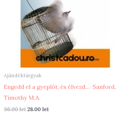
Ajándéktárgyak
Engedd el a gyeplőt, és élvezd…-Sanford,
Timothy M.A.
Original
Current
36.00
lei
28.00
lei
price
price
was:
is:
36.00 lei.
28.00 lei.