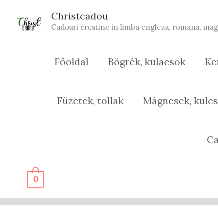
Skip
Christcadou
to
Cadouri crestine in limba engleza, romana, mag
content
Főoldal
Bögrék, kulacsok
Ke
Füzetek, tollak
Mágnesek, kulcs
Ca
0