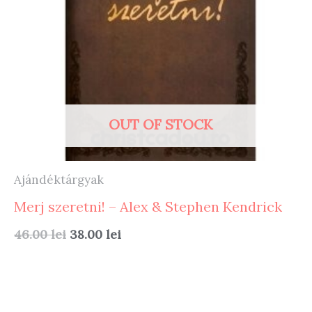
OUT OF STOCK
Ajándéktárgyak
Merj szeretni! – Alex & Stephen Kendrick
Original
Current
46.00
lei
38.00
lei
price
price
was:
is:
46.00 lei.
38.00 lei.