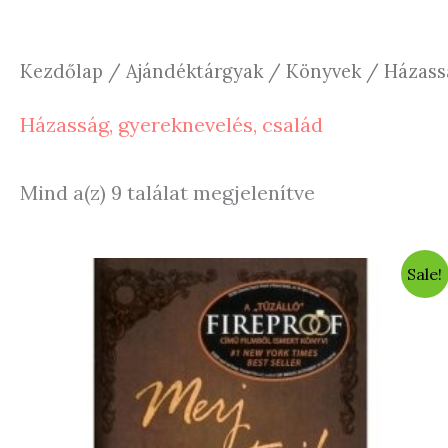
Kezdőlap
/
Ajándéktárgyak
/
Könyvek
/ Házassá
Házasság, gyereknevelés, család
Sorted
Mind a(z) 9 találat megjelenítve
by
latest
Sale!