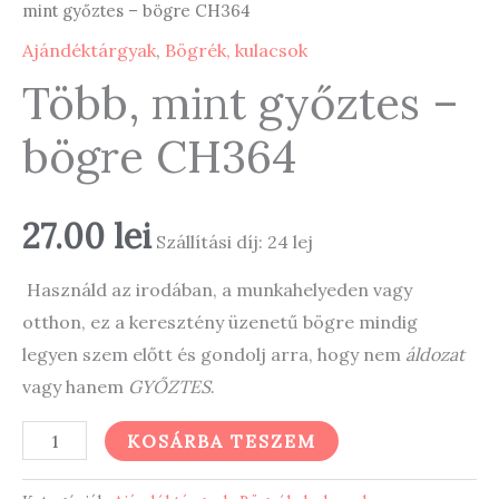
mint győztes – bögre CH364
Ajándéktárgyak
,
Bögrék, kulacsok
Több, mint győztes –
bögre CH364
27.00
lei
Szállítási díj: 24 lej
Használd az irodában, a munkahelyeden vagy
otthon, ez a keresztény üzenetű bögre mindig
legyen szem előtt és gondolj arra, hogy nem
áldozat
vagy hanem
GYŐZTES
.
Több,
KOSÁRBA TESZEM
mint