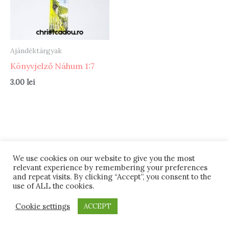
Ajándéktárgyak
Könyvjelző Náhum 1:7
3.00
lei
We use cookies on our website to give you the most
Termeni si conditii
Retur
#12 (cím nélkül)
relevant experience by remembering your preferences
and repeat visits. By clicking “Accept”, you consent to the
ANPC
Despre noi
use of ALL the cookies.
Powered by PRB DESIGN
Cookie settings
ACCEPT