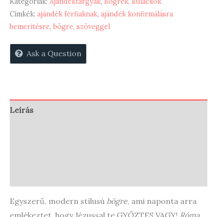
győztes
Kategóriák:
Ajándéktárgyak
,
Bögrék, kulacsok
-
Címkék:
ajándék férfiaknak
,
ajándék konfirmálásra
bemeritésre
,
bögre
,
szöveggel
bögre
CH364
Ask a Question
mennyiség
Leírás
Vélemények (0)
Store Policies
Enquiries
Egyszerű, modern stílusú
bögre
, ami naponta arra
emlékeztet, hogy Jézussal te GYŐZTES VAGY!
Róma