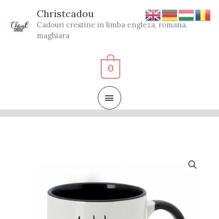
Skip
Christcadou
to
Cadouri crestine in limba engleza, romana,
content
maghiara
0
MAIN
MENU