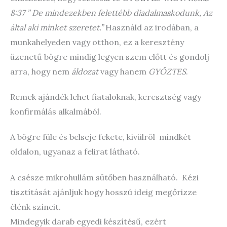
8:37 ” De mindezekben felettébb diadalmaskodunk, Az
által aki minket szeretet.”
Használd az irodában, a
munkahelyeden vagy otthon, ez a keresztény
üzenetű bögre mindig legyen szem előtt és gondolj
arra, hogy nem
áldozat
vagy hanem
GYŐZTES
.
Remek ajándék lehet fiataloknak, keresztség vagy
konfirmálás alkalmából.
A bögre füle és belseje fekete, kívülröl mindkét
oldalon, ugyanaz a felirat látható.
A csésze mikrohullám sütőben használható. Kézi
tisztítását ajánljuk hogy hosszú ideig megőrizze
élénk színeit.
Mindegyik darab egyedi készítésű, ezért