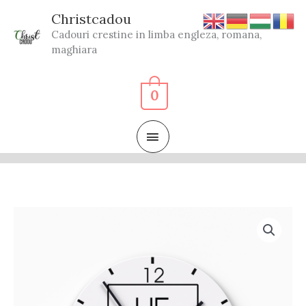
Skip
Christcadou
to
Cadouri crestine in limba engleza, romana,
content
maghiara
0
MAIN
MENU