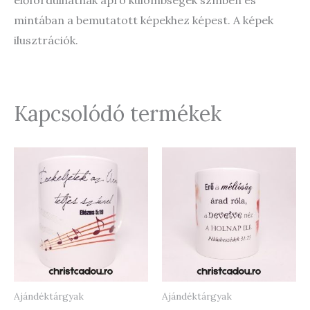
előfordulhatnak apró külömbségek színben és
mintában a bemutatott képekhez képest. A képek
ilusztrációk.
Kapcsolódó termékek
Ajándéktárgyak
Ajándéktárgyak