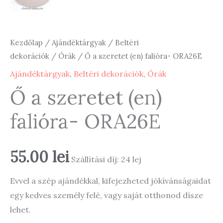
Kezdőlap
/
Ajándéktárgyak
/
Beltéri
dekorációk
/
Órák
/ Ő a szeretet (en) falióra- ORA26E
Ajándéktárgyak
,
Beltéri dekorációk
,
Órák
Ő a szeretet (en)
falióra- ORA26E
55.00
lei
Szállítási díj: 24 lej
Evvel a szép ajándékkal, kifejezheted jókívánságaidat
egy kedves személy felé, vagy saját otthonod dísze
lehet.