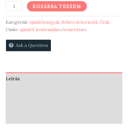
Ő
KOSÁRBA TESZEM
a
szeretet
Kategóriák:
Ajándéktárgyak
,
Beltéri dekorációk
,
Órák
(en)
Címke:
ajándék konfirmálásra bemeritésre
falióra-
Ask a Question
ORA26E
mennyiség
Leírás
Vélemények (0)
Store Policies
Enquiries