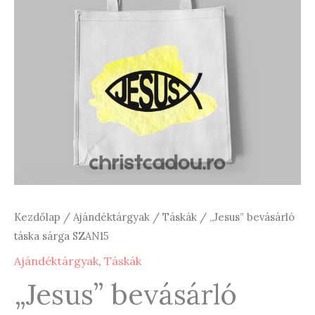
Kezdőlap
/
Ajándéktárgyak
/
Táskák
/ „Jesus” bevásárló
táska sárga SZAN15
Ajándéktárgyak
,
Táskák
„Jesus” bevásárló