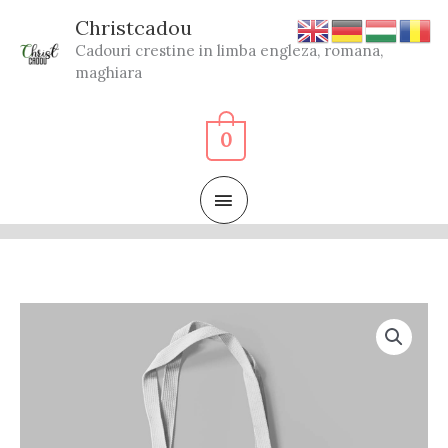
Skip
Christcadou
to
Cadouri crestine in limba engleza, romana,
content
maghiara
0
MAIN
MENU