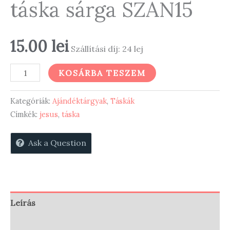
táska sárga SZAN15
15.00
lei
Szállítási díj: 24 lej
"Jesus"
KOSÁRBA TESZEM
bevásárló
táska
Kategóriák:
Ajándéktárgyak
,
Táskák
sárga
Címkék:
jesus
,
táska
SZAN15
Ask a Question
mennyiség
Leírás
Vélemények (0)