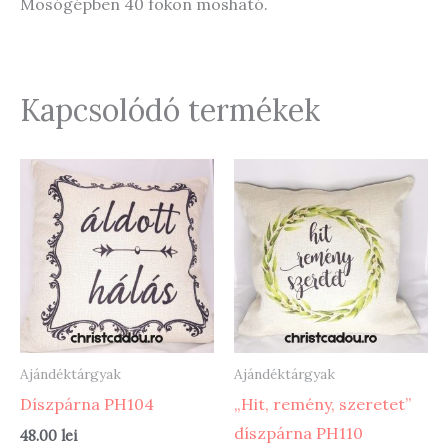
Mosógépben 40 fokon mosható.
Kapcsolódó termékek
Ajándéktárgyak
Ajándéktárgyak
Díszpárna PH104
„Hit, remény, szeretet”
díszpárna PH110
48.00
lei