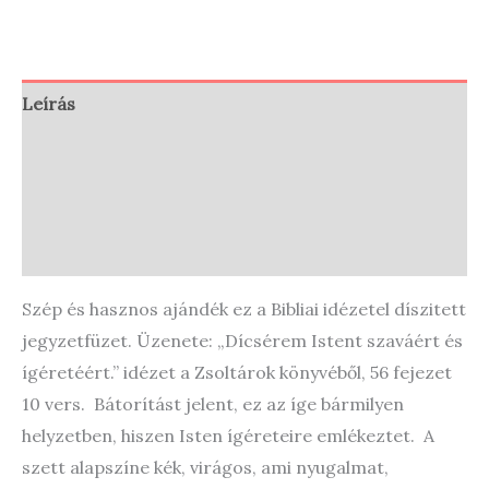
Leírás
Vélemények (0)
Store Policies
Enquiries
Szép és hasznos ajándék ez a Bibliai idézetel díszitett
jegyzetfüzet. Üzenete: „Dícsérem Istent szaváért és
ígéretéért.” idézet a Zsoltárok könyvéből, 56 fejezet
10 vers. Bátorítást jelent, ez az íge bármilyen
helyzetben, hiszen Isten ígéreteire emlékeztet. A
szett alapszíne kék, virágos, ami nyugalmat,