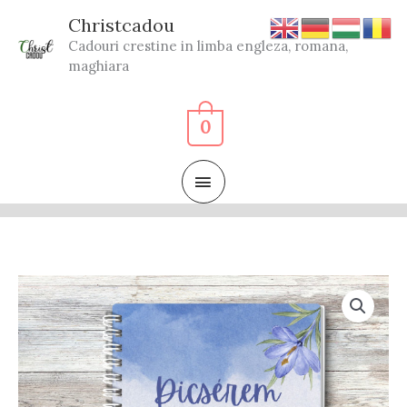
Skip
Christcadou
to
Cadouri crestine in limba engleza, romana,
content
maghiara
0
MAIN
MENU