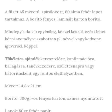
A füzet A5 méretű, spirálozott, 80 síma fehér lapot
tartalmaz. A borító fényes, laminált karton borító.
Mindegyik darab egyénileg, kézzel készül, ezért lehet
kérni személyre szabottan pl. névvel vagy kedvenc
igeversel, képpel.
Tökéletes ajándék
keresztelőre, konfirmációra,
ballagásra, tanévkezdésre, születésnapra vagy
bátorításként egy fontos élethelyzetben.
Méret: 14,8 x 21 cm
Borító: 300gr-os fényes karton, színes nyomtatott
Lapok: 80gr fehér papír