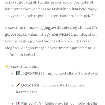
békességet sugall. Ideális prédikációk, gondolatok
feljegyzéséhez, de hasznos iskolában írni bele, vagy
kis gyerekeknek rajzolni, istentisztelet alatt például.
A szett tartalmaz egy
jegyzetfüzetet
, egy hozzá illő
golyóstollat
, valamint egy
könyvjelzőt
, mindegyiken
azonos vagy egymást kiegészítő bibliai igeverssel.
Elegáns, virágos megjelenése miatt ajándékként is
különösen kedvelt.
A szett tartalma:
Jegyzetfüzet
– igeverssel ellátott borítóval
Golyóstoll
– feliratozott, kényelmes
használatra
Könyvjelző
– Biblia vagy könyv mellé ideális