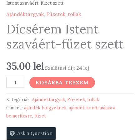
Istent szaváért-füzet szett
Ajándéktárgyak
,
Füzetek, tollak
Dícsérem Istent
szaváért-füzet szett
35.00
lei
Szállítási díj: 24 lej
Dícsérem
KOSÁRBA TESZEM
Istent
szaváért-
Kategóriák:
Ajándéktárgyak
,
Füzetek, tollak
füzet
Címkék:
ajándék hölgyeknek
,
ajándék konfirmálásra
bemeritésre
,
füzet
szett
mennyiség
Ask a Question