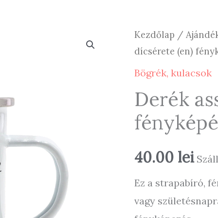
Kezdőlap
/
Ajándé
dícsérete (en) fén
Bögrék, kulacsok
Derék as
fényképé
40.00
lei
Száll
Ez a strapabíró, f
vagy születésnapr