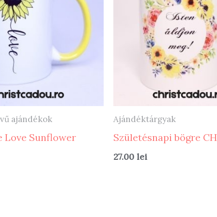
lvű ajándékok
Ajándéktárgyak
e Love Sunflower
Születésnapi bögre C
27.00
lei