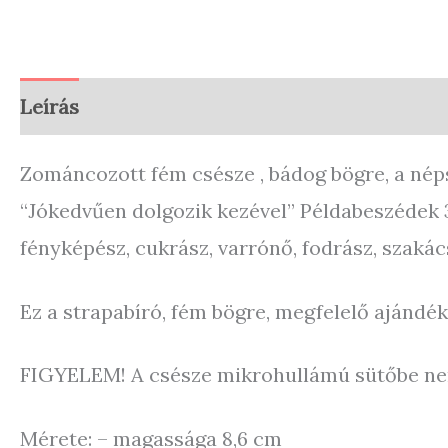
Leírás
Vélemények (0)
Store Policies
En
Zománcozott fém csésze , bádog bögre, a népsz
“Jókedvűen dolgozik kezével” Példabeszédek 31
fényképész, cukrász, varrónő, fodrász, szakác
Ez a strapabíró, fém bögre, megfelelő ajándé
FIGYELEM! A csésze mikrohullámú sütőbe ne
Mérete: – magassága 8,6 cm