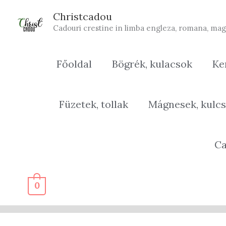
Skip
Christcadou
to
Cadouri crestine in limba engleza, romana, mag
content
Főoldal
Bögrék, kulacsok
Ke
Füzetek, tollak
Mágnesek, kulcs
Ca
0