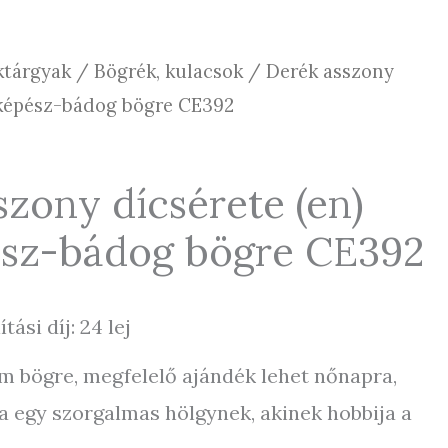
ktárgyak
/
Bögrék, kulacsok
/ Derék asszony
yképész-bádog bögre CE392
szony dícsérete (en)
sz-bádog bögre CE392
ítási díj: 24 lej
ém bögre, megfelelő ajándék lehet nőnapra,
a egy szorgalmas hölgynek, akinek hobbija a