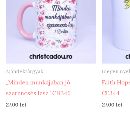
Ajándéktárgyak
Idegen nye
„Minden munkájában jó
Faith Hop
szerencsés lesz” CH346
CE344
27.00
lei
27.00
lei