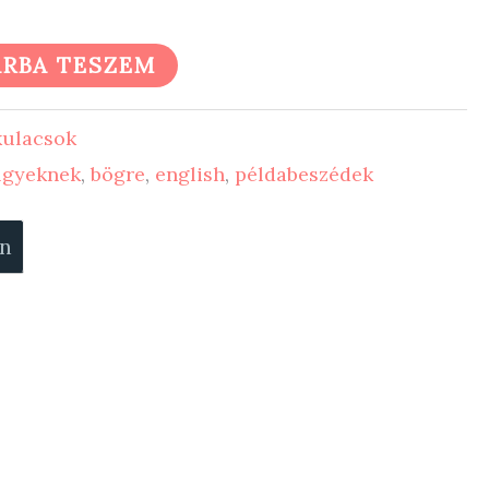
RBA TESZEM
kulacsok
lgyeknek
,
bögre
,
english
,
példabeszédek
on