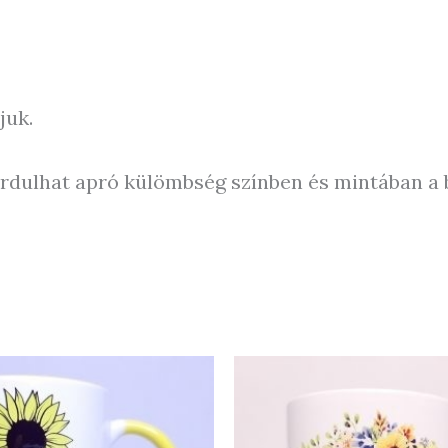
juk.
fordulhat apró külömbség színben és mintában a