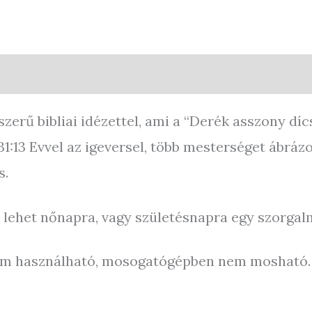
quiries
erű bibliai idézettel, ami a “Derék asszony díc
:13 Evvel az igeversel, több mesterséget ábrázol
s.
k lehet nőnapra, vagy születésnapra egy szorgal
m használható, mosogatógépben nem mosható. K