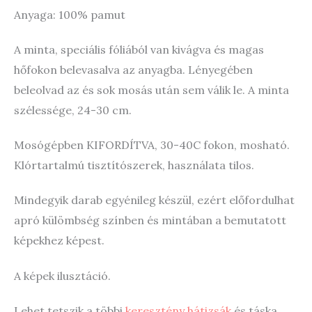
Anyaga: 100% pamut
A minta, speciális fóliából van kivágva és magas
hőfokon belevasalva az anyagba. Lényegében
beleolvad az és sok mosás után sem válik le. A minta
szélessége, 24-30 cm.
Mosógépben KIFORDÍTVA, 30-40C fokon, mosható.
Klórtartalmú tisztítószerek, használata tilos.
Mindegyik darab egyénileg készül, ezért előfordulhat
apró külömbség színben és mintában a bemutatott
képekhez képest.
A képek ilusztáció.
Lehet tetszik a többi
keresztény hátizsák
és táska