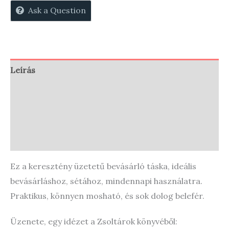
mennyiség
Ask a Question
Leírás
Vélemények (0)
Store Policies
Enquiries
Ez a keresztény üzetetű bevásárló táska, ideális
bevásárláshoz, sétához, mindennapi használatra.
Praktikus, könnyen mosható, és sok dolog belefér.
Üzenete, egy idézet a Zsoltárok könyvéből: