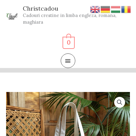
Skip
Christcadou
to
Cadouri crestine in limba engleza, romana,
content
maghiara
0
MAIN
MENU