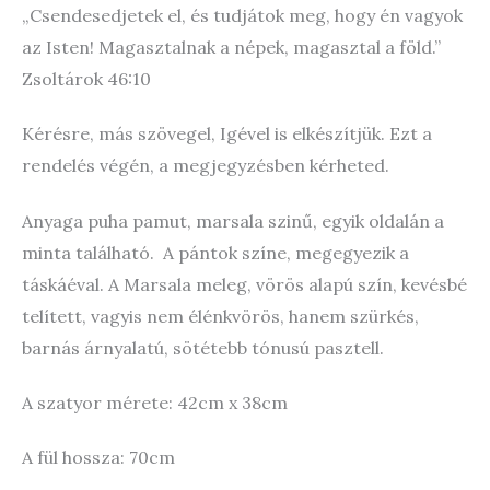
„Csendesedjetek el, és tudjátok meg, hogy én vagyok
az Isten! Magasztalnak a népek, magasztal a föld.”
Zsoltárok 46:10
Kérésre, más szövegel, Igével is elkészítjük. Ezt a
rendelés végén, a megjegyzésben kérheted.
Anyaga puha pamut, marsala szinű, egyik oldalán a
minta található. A pántok színe, megegyezik a
táskáéval. A Marsala meleg, vörös alapú szín, kevésbé
telített, vagyis nem élénkvörös, hanem szürkés,
barnás árnyalatú, sötétebb tónusú pasztell.
A szatyor mérete: 42cm x 38cm
A fül hossza: 70cm