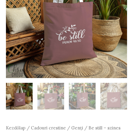
Kezdőlap
/
Cadouri crestine
/
Genți
/ Be still – szines