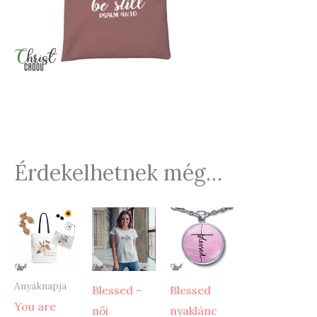
Érdekelhetnek még…
Anyáknapja
Blessed -
Blessed
You are
női
nyaklánc