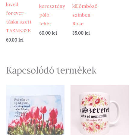
loved
keresztény
külömböző
forever-
póló –
színben –
táska szett
fehér
Rose
TASNK32E
60.00
lei
35.00
lei
69.00
lei
Kapcsolódó termékek