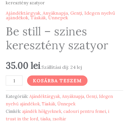
keresztény szatyor
Ajándéktárgyak
,
Anyáknapja
,
Genți
,
Idegen nyelvű
ajándékok
,
Táskák
,
Ünnepek
Be still – szines
keresztény szatyor
35.00
lei
Szállítási díj: 24 lej
Be
KOSÁRBA TESZEM
still
-
Kategóriák:
Ajándéktárgyak
,
Anyáknapja
,
Genți
,
Idegen
szines
nyelvű ajándékok
,
Táskák
,
Ünnepek
Címkék:
ajándék hölgyeknek
,
cadouri pentru femei
,
i
keresztény
trust in the lord
,
táska
,
zsoltár
szatyor