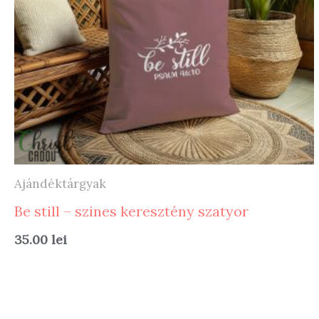
Ajándéktárgyak
Be still – szines keresztény szatyor
35.00
lei