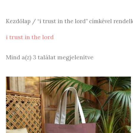
Kezdőlap
/ “i trust in the lord” címkével rende
i trust in the lord
Sorted
Mind a(z) 3 találat megjelenítve
by
latest