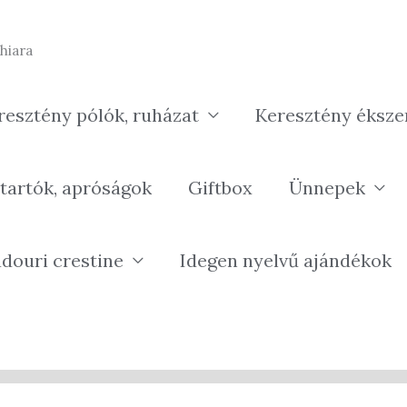
hiara
resztény pólók, ruházat
Keresztény éksze
tartók, apróságok
Giftbox
Ünnepek
douri crestine
Idegen nyelvű ajándékok