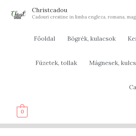
Skip
Christcadou
to
Cadouri crestine in limba engleza, romana, mag
content
Főoldal
Bögrék, kulacsok
Ke
Füzetek, tollak
Mágnesek, kulcs
Ca
0