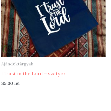
Ajándéktárgyak
I trust in the Lord – szatyor
35.00
lei