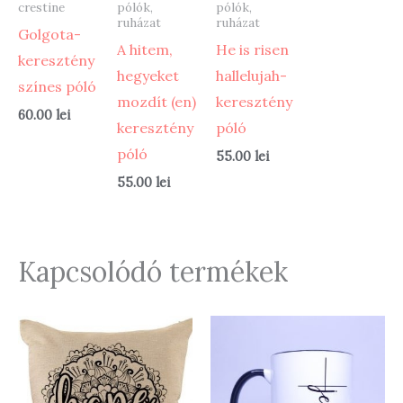
crestine
pólók,
pólók,
ruházat
ruházat
Golgota-
A hitem,
He is risen
keresztény
hegyeket
hallelujah-
színes póló
mozdít (en)
keresztény
60.00
lei
keresztény
póló
póló
55.00
lei
55.00
lei
Kapcsolódó termékek