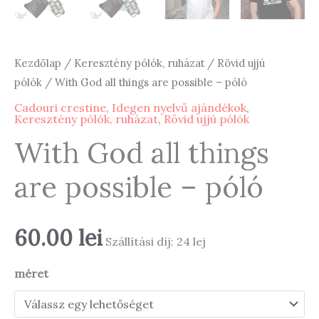
Kezdőlap
/
Keresztény pólók, ruházat
/
Rövid ujjú
pólók
/ With God all things are possible – póló
Cadouri crestine
,
Idegen nyelvű ajándékok
,
Keresztény pólók, ruházat
,
Rövid ujjú pólók
With God all things
are possible – póló
60.00
lei
Szállítási díj: 24 lej
méret