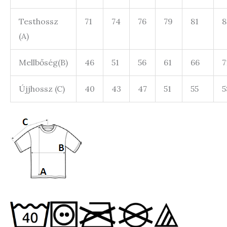
Testhossz
71
74
76
79
81
8
(A)
Mellbőség(B)
46
51
56
61
66
7
Újjhossz (C)
40
43
47
51
55
5