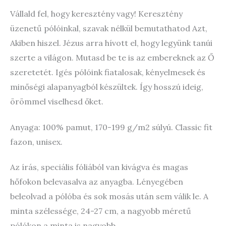
Vállald fel, hogy keresztény vagy! Keresztény
üzenetű pólóinkal, szavak nélkül bemutathatod Azt,
Akiben hiszel. Jézus arra hívott el, hogy legyünk tanúi
szerte a világon. Mutasd be te is az embereknek az Ő
szeretetét. Igés pólóink fiatalosak, kényelmesek és
minőségi alapanyagból készültek. Így hosszú ideig,
örömmel viselhesd őket.
Anyaga: 100% pamut, 170-199 g/m2 súlyú. Classic fit
fazon, unisex.
Az írás, speciális fóliából van kivágva és magas
hőfokon belevasalva az anyagba. Lényegében
beleolvad a pólóba és sok mosás után sem válik le. A
minta szélessége, 24-27 cm, a nagyobb méretű
pólókon a minta is nagyobb.