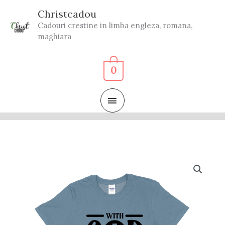
Skip
Christcadou
to
Cadouri crestine in limba engleza, romana,
content
maghiara
0
MAIN
MENU