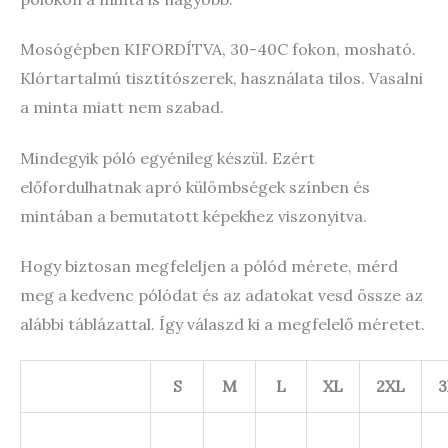
Mosógépben KIFORDÍTVA, 30-40C fokon, mosható.
Klórtartalmú tisztítószerek, használata tilos. Vasalni
a minta miatt nem szabad.
Mindegyik póló egyénileg készül. Ezért
előfordulhatnak apró külömbségek színben és
mintában a bemutatott képekhez viszonyitva.
Hogy biztosan megfeleljen a pólód mérete, mérd
meg a kedvenc pólódat és az adatokat vesd össze az
alábbi táblázattal. Így válaszd ki a megfelelő méretet.
S
M
L
XL
2XL
3