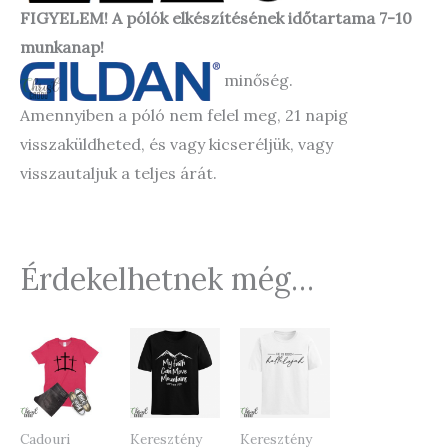
FIGYELEM! A pólók elkészítésének időtartama 7-10
munkanap!
minőség.
Amennyiben a póló nem felel meg, 21 napig
visszaküldheted, és vagy kicseréljük, vagy
visszautaljuk a teljes árát.
Érdekelhetnek még…
Cadouri
Keresztény
Keresztény