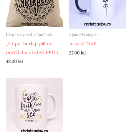
Idegen nyelvű ajándékok
Ajándéktárgyak
„Hope” burlap pillow-
Jesus CE348
pernă decorativă PE115
27.00
lei
48.00
lei