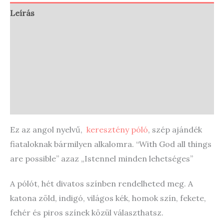
Leírás
További információk
Vélemények (0)
Store Policies
Enquiries
Ez az angol nyelvű,
keresztény póló
, szép ajándék
fiataloknak bármilyen alkalomra. “With God all things
are possible” azaz „Istennel minden lehetséges”
A pólót, hét divatos színben rendelheted meg. A
katona zöld, indigó, világos kék, homok szín, fekete,
fehér és piros színek közül választhatsz.