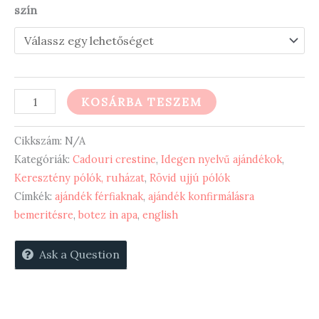
szín
With
KOSÁRBA TESZEM
God
all
Cikkszám:
N/A
things
Kategóriák:
Cadouri crestine
,
Idegen nyelvű ajándékok
,
Keresztény pólók, ruházat
,
Rövid ujjú pólók
are
Címkék:
ajándék férfiaknak
,
ajándék konfirmálásra
possible
bemeritésre
,
botez in apa
,
english
-
póló
Ask a Question
mennyiség