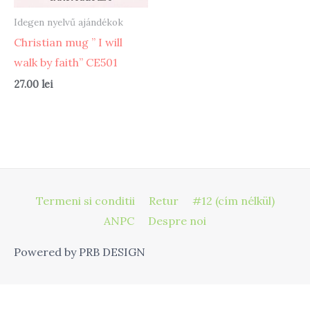
Idegen nyelvű ajándékok
Christian mug ” I will
walk by faith” CE501
27.00
lei
Termeni si conditii
Retur
#12 (cím nélkül)
ANPC
Despre noi
Powered by PRB DESIGN