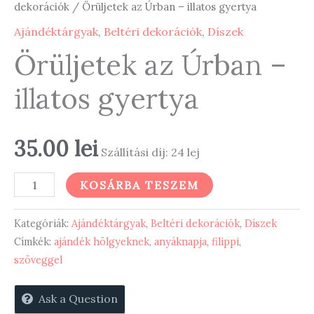
dekorációk
/ Örüljetek az Úrban – illatos gyertya
Ajándéktárgyak
,
Beltéri dekorációk
,
Díszek
Örüljetek az Úrban –
illatos gyertya
35.00
lei
Szállítási díj: 24 lej
Örüljetek
KOSÁRBA TESZEM
az
Úrban
Kategóriák:
Ajándéktárgyak
,
Beltéri dekorációk
,
Díszek
-
Címkék:
ajándék hölgyeknek
,
anyáknapja
,
filippi
,
szöveggel
illatos
gyertya
Ask a Question
mennyiség