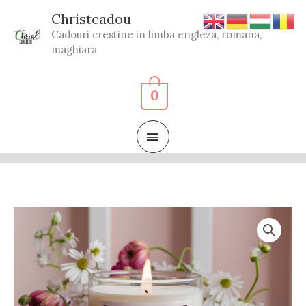
Skip
Christcadou
to
Cadouri crestine in limba engleza, romana,
content
maghiara
0
MAIN
MENU