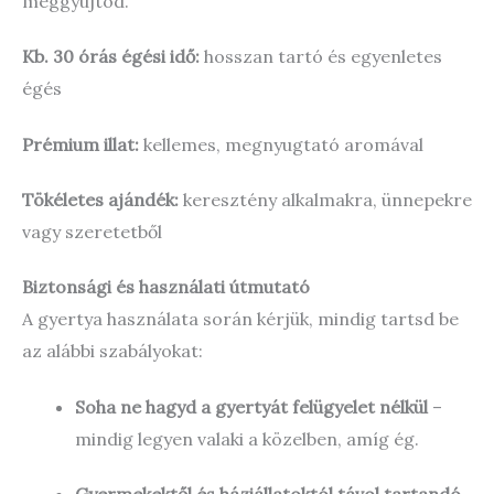
meggyújtod.
Kb. 30 órás égési idő:
hosszan tartó és egyenletes
égés
Prémium illat:
kellemes, megnyugtató aromával
Tökéletes ajándék:
keresztény alkalmakra, ünnepekre
vagy szeretetből
Biztonsági és használati útmutató
A gyertya használata során kérjük, mindig tartsd be
az alábbi szabályokat:
Soha ne hagyd a gyertyát felügyelet nélkül
–
mindig legyen valaki a közelben, amíg ég.
Gyermekektől és háziállatoktól távol tartandó.