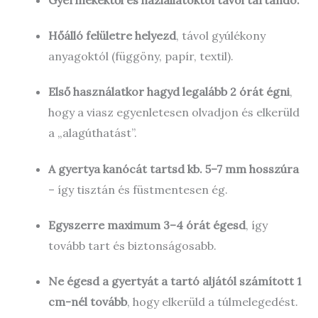
Hőálló felületre helyezd
, távol gyúlékony
anyagoktól (függöny, papír, textil).
Első használatkor hagyd legalább 2 órát égni
,
hogy a viasz egyenletesen olvadjon és elkerüld
a „alagúthatást”.
A gyertya kanócát tartsd kb. 5–7 mm hosszúra
– így tisztán és füstmentesen ég.
Egyszerre maximum 3–4 órát égesd
, így
tovább tart és biztonságosabb.
Ne égesd a gyertyát a tartó aljától számított 1
cm-nél tovább
, hogy elkerüld a túlmelegedést.