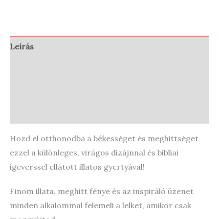
Leírás
Vélemények (0)
Store Policies
Enquiries
Hozd el otthonodba a békességet és meghittséget
ezzel a különleges, virágos dizájnnal és bibliai
igeverssel ellátott illatos gyertyával!
Finom illata, meghitt fénye és az inspiráló üzenet
minden alkalommal felemeli a lelket, amikor csak