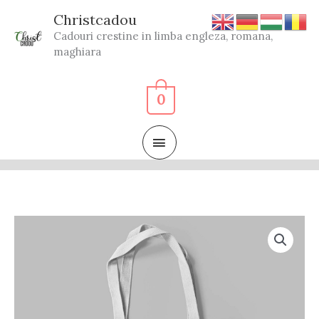
Skip
Christcadou
to
Cadouri crestine in limba engleza, romana,
content
maghiara
0
MAIN
MENU