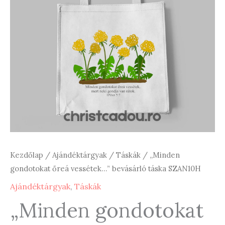
Kezdőlap
/
Ajándéktárgyak
/
Táskák
/ „Minden
gondotokat őreá vessétek…” bevásárló táska SZAN10H
Ajándéktárgyak
,
Táskák
„Minden gondotokat