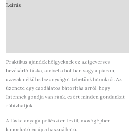
Leírás
Vélemények (0)
Store Policies
Enquiries
Praktikus ajándék hölgyeknek ez az igeverses
bevásárló táska, amivel a boltban vagy a piacon,
szavak nélkül is bizonyságot tehetünk hitünkről. Az
üzenete egy csodálatos bátorítás arról, hogy
Istennek gondja van ránk, ezért minden gondunkat
rábízhatjuk.
A táska anyaga poliészter textil, mosógépben
kimosható és újra használható.