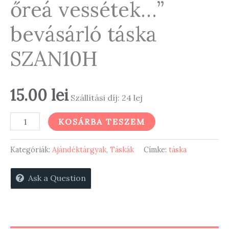
őreá vessétek…”
bevásárló táska
SZAN10H
15.00
lei
Szállítási díj: 24 lej
"Minden
KOSÁRBA TESZEM
gondotokat
őreá
Kategóriák:
Ajándéktárgyak
,
Táskák
Címke:
táska
vessétek..."
Ask a Question
bevásárló
táska
SZAN10H
mennyiség