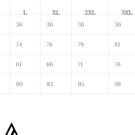
L
XL
2XL
3XL
36
36
36
36
74
76
79
81
61
66
71
76
90
93
95
98