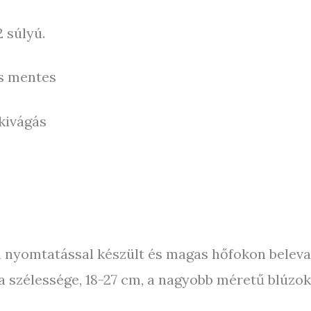
 súlyú.
ás mentes
rkivágás
lm nyomtatással készült és magas hőfokon belev
ta szélessége, 18-27 cm, a nagyobb méretű blúzok