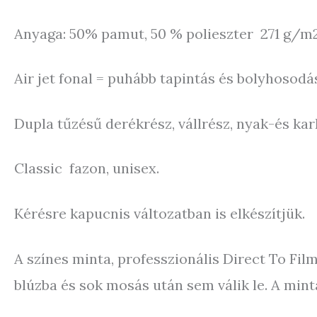
Anyaga: 50% pamut, 50 % polieszter 271 g/m2
Air jet fonal = puhább tapintás és bolyhosod
Dupla tűzésű derékrész, vállrész, nyak-és ka
Classic fazon, unisex.
Kérésre kapucnis változatban is elkészítjük.
A színes minta, professzionális Direct To Fi
blúzba és sok mosás után sem válik le. A min