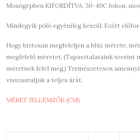
Mosógépben KIFORDÍTVA, 30-40C fokon, moshat
Mindegyik póló egyénileg készül. Ezért előf
Hogy biztosan megfeleljen a blúz mérete, mérd
megfelelő méretet. (Tapasztalataink szerint
méretnek felel meg.) Természetesen amennyibe
visszautaljuk a teljes árát.
MÉRET JELLEMZŐK (CM)