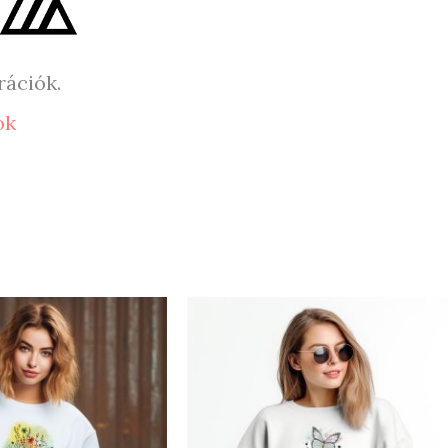
rációk.
ok