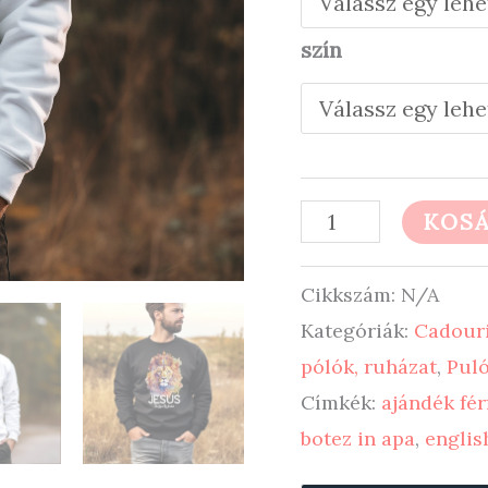
szín
Lion
KOSÁ
of
Cikkszám:
N/A
Judah
Kategóriák:
Cadouri
-
pólók, ruházat
,
Pul
keresztény
Címkék:
ajándék fér
pulóver
botez in apa
,
englis
mennyiség