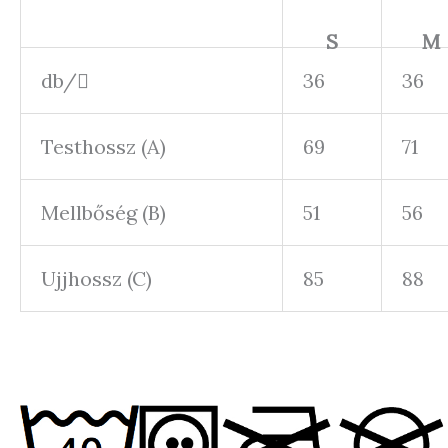
S
M
db/
36
36
Testhossz (A)
69
71
Mellbőség (B)
51
56
Ujjhossz (C)
85
88