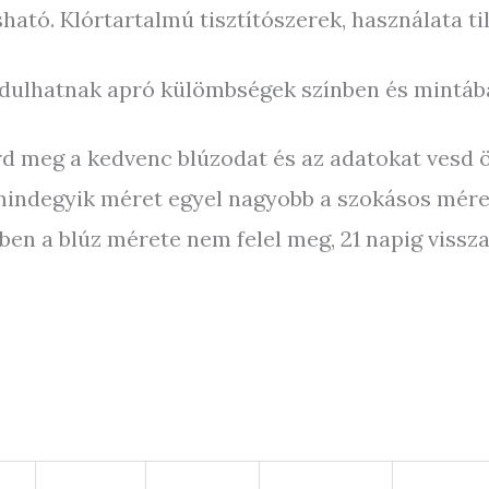
ó. Klórtartalmú tisztítószerek, használata til
ordulhatnak apró külömbségek színben és mintáb
 meg a kedvenc blúzodat és az adatokat vesd öss
 mindegyik méret egyel nagyobb a szokásos mére
n a blúz mérete nem felel meg, 21 napig visszak