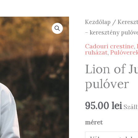
Kezdőlap
/
Kereszt
– keresztény pulóv
Cadouri crestine
,
ruházat
,
Pulóvere
Lion of 
pulóver
95.00
lei
Száll
méret