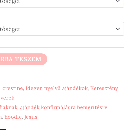
RBA TESZEM
 crestine
,
Idegen nyelvű ajándékok
,
Keresztény
óverek
fiaknak
,
ajándék konfirmálásra bemeritésre
,
h
,
hoodie
,
jesus