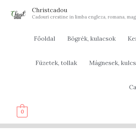
Skip
Christcadou
to
Cadouri crestine in limba engleza, romana, mag
content
Főoldal
Bögrék, kulacsok
Ke
Füzetek, tollak
Mágnesek, kulcs
Ca
0