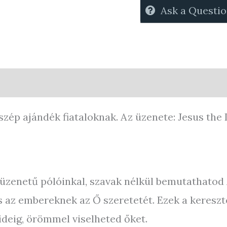
Ask a Questi
0)
Store Policies
Enquiries
 szép ajándék fiataloknak. Az üzenete: Jesus the 
üzenetű pólóinkal, szavak nélkül bemutathatod Az
is az embereknek az Ő szeretetét. Ezek a keresz
ideig, örömmel viselheted őket.