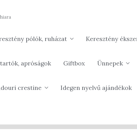
hiara
resztény pólók, ruházat
Keresztény éksze
tartók, apróságok
Giftbox
Ünnepek
douri crestine
Idegen nyelvű ajándékok