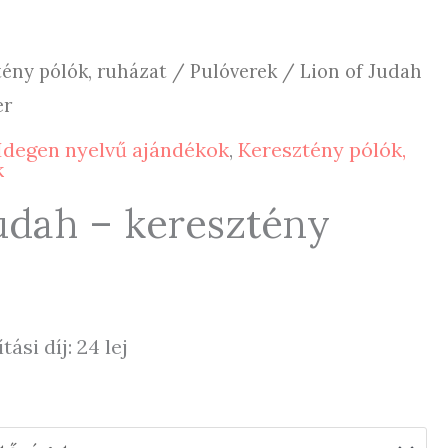
ény pólók, ruházat
/
Pulóverek
/ Lion of Judah
er
Idegen nyelvű ajándékok
,
Keresztény pólók,
k
Judah – keresztény
ítási díj: 24 lej