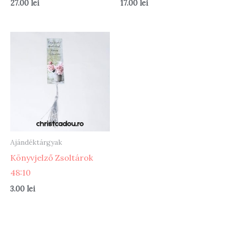
27.00
lei
17.00
lei
Ajándéktárgyak
Könyvjelző Zsoltárok
48:10
3.00
lei