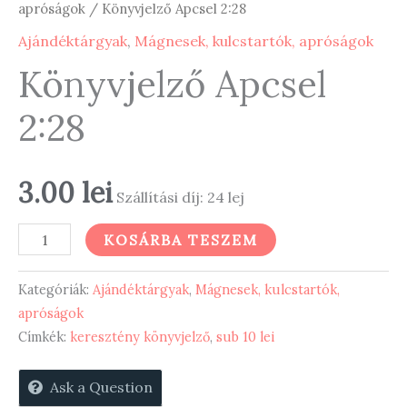
apróságok
/ Könyvjelző Apcsel 2:28
Ajándéktárgyak
,
Mágnesek, kulcstartók, apróságok
Könyvjelző Apcsel
2:28
3.00
lei
Szállítási díj: 24 lej
Könyvjelző
KOSÁRBA TESZEM
Apcsel
2:28
Kategóriák:
Ajándéktárgyak
,
Mágnesek, kulcstartók,
mennyiség
apróságok
Címkék:
keresztény könyvjelző
,
sub 10 lei
Ask a Question