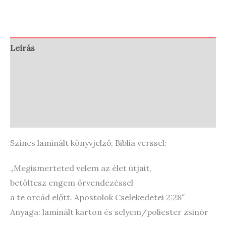
Leírás
Vélemények (0)
Store Policies
Enquiries
Színes laminált könyvjelző, Biblia verssel:
„Megismerteted velem az élet útjait,
betöltesz engem örvendezéssel
a te orcád előtt. Apostolok Cselekedetei 2:28″
Anyaga: laminált karton és selyem/poliester zsinór