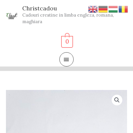
Skip
Christcadou
to
Cadouri crestine in limba engleza, romana,
content
maghiara
0
MAIN
MENU