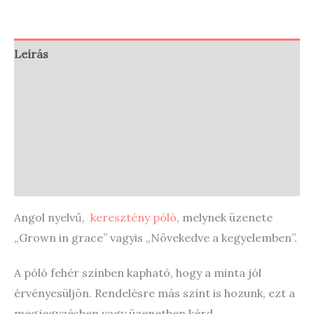
Leírás
További információk
Vélemények (0)
Store Policies
Enquiries
Angol nyelvű,
keresztény póló
, melynek üzenete
„Grown in grace” vagyis „Növekedve a kegyelemben”.
A póló fehér színben kapható, hogy a minta jól
érvényesüljön. Rendelésre más színt is hozunk, ezt a
megjegyzésben vagy üzenetben kérd.