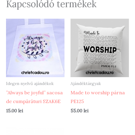
Kapcsolódó termékek
Idegen nyelvű ajándékok
Ajándéktárgyak
”Always be joyful” sacosa
Made to worship párna
de cumpărături SZAK6E
PE125
15.00
lei
55.00
lei