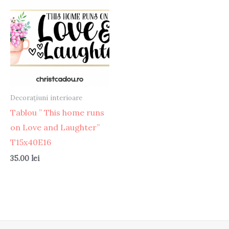
Decorațiuni interioare
Tablou ” This home runs
on Love and Laughter”
T15x40E16
35.00
lei