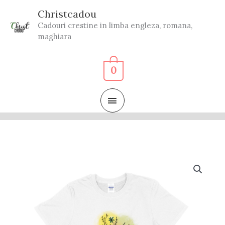
Skip
Christcadou
to
Cadouri crestine in limba engleza, romana,
content
maghiara
0
MAIN
MENU