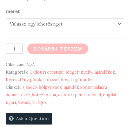
méret
Grown
KOSÁRBA TESZEM
in
grace
Cikkszám:
N/A
-
Kategóriák:
Cadouri crestine
,
Idegen nyelvű ajándékok
,
Keresztény pólók, ruházat
,
Rövid ujjú pólók
keresztény
Címkék:
ajándék hölgyeknek
,
ajándék konfirmálásra
póló
bemeritésre
,
botez in apa
,
cadouri pentru femei
,
english
,
mennyiség
nyári
,
tavasz
,
virágos
Ask a Question