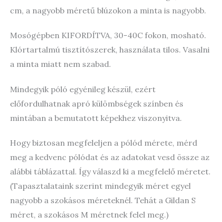
cm, a nagyobb méretű blúzokon a minta is nagyobb.
Mosógépben KIFORDÍTVA, 30-40C fokon, mosható.
Klórtartalmú tisztítószerek, használata tilos. Vasalni
a minta miatt nem szabad.
Mindegyik póló egyénileg készül, ezért
előfordulhatnak apró külömbségek színben és
mintában a bemutatott képekhez viszonyitva.
Hogy biztosan megfeleljen a pólód mérete, mérd
meg a kedvenc pólódat és az adatokat vesd össze az
alábbi táblázattal. Így válaszd ki a megfelelő méretet.
(Tapasztalataink szerint mindegyik méret egyel
nagyobb a szokásos méreteknél. Tehát a Gildan S
méret, a szokásos M méretnek felel meg.)