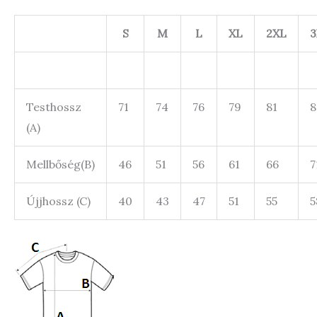
S
M
L
XL
2XL
3
Testhossz
71
74
76
79
81
8
(A)
Mellbőség(B)
46
51
56
61
66
7
Újjhossz (C)
40
43
47
51
55
5