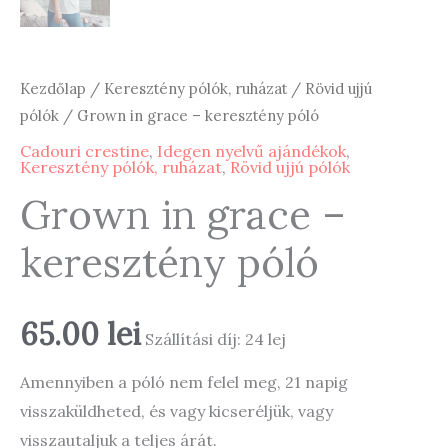
Kezdőlap
/
Keresztény pólók, ruházat
/
Rövid ujjú
pólók
/ Grown in grace – keresztény póló
Cadouri crestine
,
Idegen nyelvű ajándékok
,
Keresztény pólók, ruházat
,
Rövid ujjú pólók
Grown in grace –
keresztény póló
65.00
lei
Szállítási díj: 24 lej
Amennyiben a póló nem felel meg, 21 napig
visszaküldheted, és vagy kicseréljük, vagy
visszautaljuk a teljes árát.