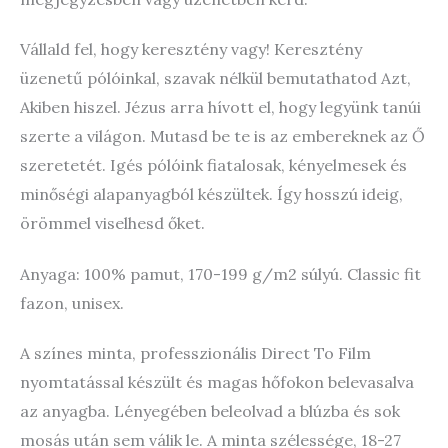
Vállald fel, hogy keresztény vagy! Keresztény
üzenetű pólóinkal, szavak nélkül bemutathatod Azt,
Akiben hiszel. Jézus arra hívott el, hogy legyünk tanúi
szerte a világon. Mutasd be te is az embereknek az Ő
szeretetét. Igés pólóink fiatalosak, kényelmesek és
minőségi alapanyagból készültek. Így hosszú ideig,
örömmel viselhesd őket.
Anyaga: 100% pamut, 170-199 g/m2 súlyú. Classic fit
fazon, unisex.
A színes minta, professzionális Direct To Film
nyomtatással készült és magas hőfokon belevasalva
az anyagba. Lényegében beleolvad a blúzba és sok
mosás után sem válik le. A minta szélessége, 18-27