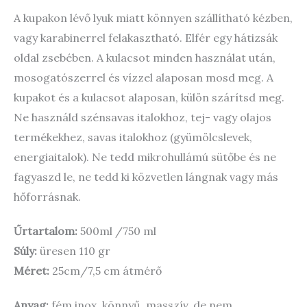
A kupakon lévő lyuk miatt könnyen szállítható kézben,
vagy karabinerrel felakasztható. Elfér egy hátizsák
oldal zsebében. A kulacsot minden használat után,
mosogatószerrel és vízzel alaposan mosd meg. A
kupakot és a kulacsot alaposan, külön szárítsd meg.
Ne használd szénsavas italokhoz, tej- vagy olajos
termékekhez, savas italokhoz (gyümölcslevek,
energiaitalok). Ne tedd mikrohullámú sütőbe és ne
fagyaszd le, ne tedd ki közvetlen lángnak vagy más
hőforrásnak.
Űrtartalom:
500ml /750 ml
Súly:
üresen 110 gr
Méret:
25cm/7,5 cm átmérő
Anyag:
fém inox, könnyű, masszív, de nem