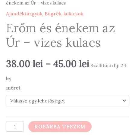
énekem az Úr – vizes kulacs
Ajándéktárgyak
,
Bögrék, kulacsok
Erőm és énekem az
Úr – vizes kulacs
Ártartomá
38.00
lei
–
45.00
lei
Szállítási díj: 24
38.00 lei
lej
méret
-
45.00 lei
Erőm
KOSÁRBA TESZEM
és