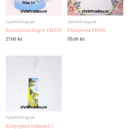
Ajándéktárgyak
Ajándéktárgyak
Keresztény bögre CH320
Díszpárna PH105
27.00
lei
55.00
lei
Ajándéktárgyak
Könyvjelző Náhum 1:7