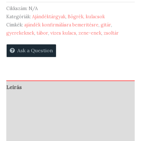
énekem
Cikkszám:
N/A
az
Kategóriák:
Ajándéktárgyak
,
Bögrék, kulacsok
Címkék:
ajándék konfirmálásra bemeritésre
,
gitár
,
Úr
gyerekeknek
,
tábor
,
vizes kulacs
,
zene-enek
,
zsoltár
-
vizes
Ask a Question
kulacs
mennyiség
Leírás
További információk
Vélemények (0)
Store Policies