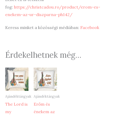
fog:
https://christcadou.ro/product/erom-es-
enekem-az-ur-diszparna-ph142/
Keress minket a közösségi médiában:
Facebook
Érdekelhetnek még…
Ajándéktárgyak
Ajándéktárgyak
The Lord is
Erőm és
my
énekem az