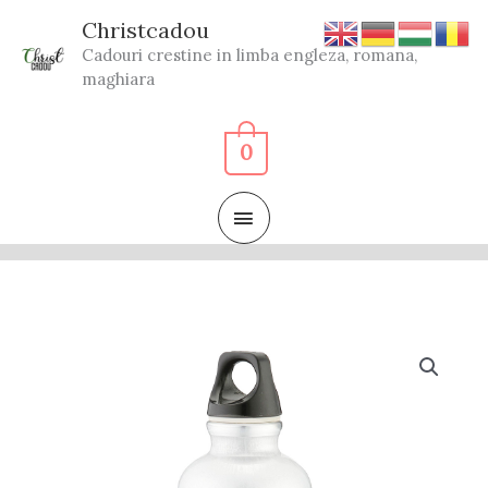
Skip
Christcadou
to
Cadouri crestine in limba engleza, romana,
content
maghiara
0
MAIN
MENU