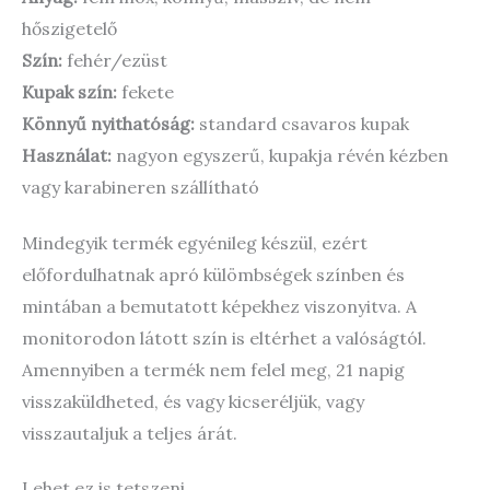
hőszigetelő
Szín:
fehér/ezüst
Kupak szín:
fekete
Könnyű nyithatóság:
standard csavaros kupak
Használat:
nagyon egyszerű, kupakja révén kézben
vagy karabineren szállítható
Mindegyik termék egyénileg készül, ezért
előfordulhatnak apró külömbségek színben és
mintában a bemutatott képekhez viszonyitva. A
monitorodon látott szín is eltérhet a valóságtól.
Amennyiben a termék nem felel meg, 21 napig
visszaküldheted, és vagy kicseréljük, vagy
visszautaljuk a teljes árát.
Lehet ez is tetszeni