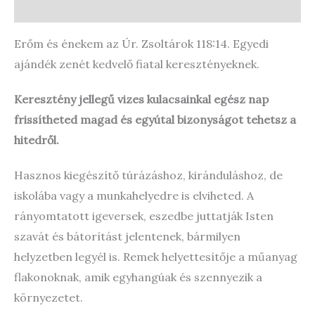
Enquiries
Erőm és énekem az Úr. Zsoltárok 118:14. Egyedi
ajándék zenét kedvelő fiatal keresztényeknek.
Keresztény jellegű vizes kulacsainkal egész nap
frissítheted magad és egyútal bizonyságot tehetsz a
hitedről.
Hasznos kiegészítő túrázáshoz, kiránduláshoz, de
iskolába vagy a munkahelyedre is elviheted. A
rányomtatott igeversek, eszedbe juttatják Isten
szavát és bátorítást jelentenek, bármilyen
helyzetben legyél is. Remek helyettesítője a műanyag
flakonoknak, amik egyhangúak és szennyezik a
környezetet.