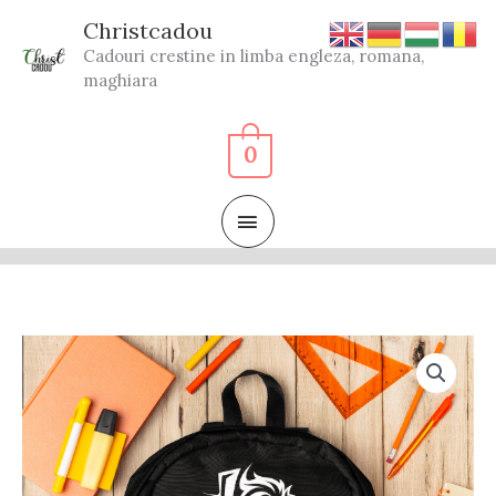
Skip
Christcadou
to
Cadouri crestine in limba engleza, romana,
content
maghiara
0
MAIN
MENU