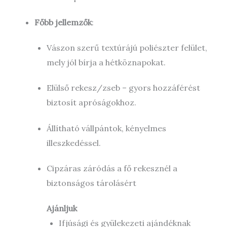
Főbb jellemzők
:
Vászon szerű textúrájú poliészter felület,
mely jól bírja a hétköznapokat.
Elülső rekesz/zseb – gyors hozzáférést
biztosít apróságokhoz.
Állítható vállpántok, kényelmes
illeszkedéssel.
Cipzáras záródás a fő rekesznél a
biztonságos tárolásért
Ajánljuk
Ifjúsági és gyülekezeti ajándéknak