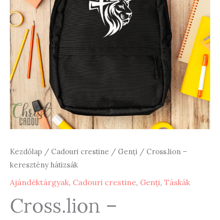
Kezdőlap
/
Cadouri crestine
/
Genți
/ Cross.lion –
keresztény hátizsák
Ajándéktárgyak
,
Cadouri crestine
,
Genți
,
Táskák
Cross.lion –