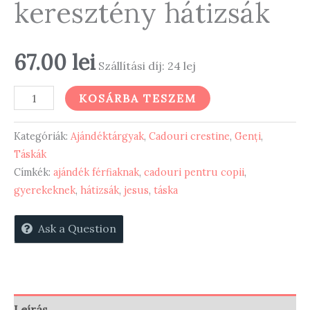
keresztény hátizsák
67.00
lei
Szállítási díj: 24 lej
Cross.lion
KOSÁRBA TESZEM
-
keresztény
Kategóriák:
Ajándéktárgyak
,
Cadouri crestine
,
Genți
,
hátizsák
Táskák
Címkék:
ajándék férfiaknak
,
cadouri pentru copii
,
mennyiség
gyerekeknek
,
hátizsák
,
jesus
,
táska
Ask a Question
Leírás