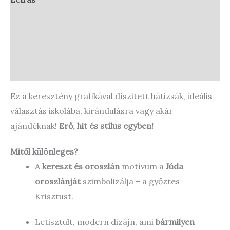
Vélemények (0)
Store Policies
Enquiries
Ez a keresztény grafikával díszitett hátizsák, ideális
választás iskolába, kirándulásra vagy akár
ajándéknak!
Erő, hit és stílus egyben!
Mitől különleges?
A
kereszt és oroszlán
motívum a
Júda
oroszlánját
szimbolizálja – a győztes
Krisztust.
Letisztult, modern dizájn, ami
bármilyen