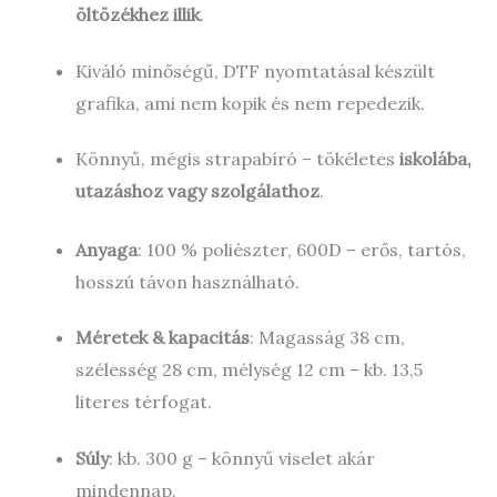
öltözékhez illik
.
Kiváló minőségű, DTF nyomtatásal készült
grafika, ami nem kopik és nem repedezik.
Könnyű, mégis strapabíró – tökéletes
iskolába,
utazáshoz vagy szolgálathoz
.
Anyaga
: 100 % poliészter, 600D – erős, tartós,
hosszú távon használható.
Méretek & kapacitás
: Magasság 38 cm,
szélesség 28 cm, mélység 12 cm – kb. 13,5
literes térfogat.
Súly
: kb. 300 g – könnyű viselet akár
mindennap.