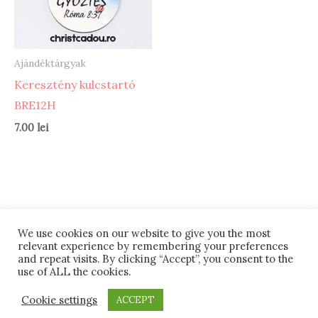
Ajándéktárgyak
Keresztény kulcstartó
BRE12H
7.00
lei
We use cookies on our website to give you the most
relevant experience by remembering your preferences
Termeni si conditii
Retur
#12 (cím nélkül)
and repeat visits. By clicking “Accept”, you consent to the
ANPC
Despre noi
use of ALL the cookies.
Powered by PRB DESIGN
Cookie settings
ACCEPT