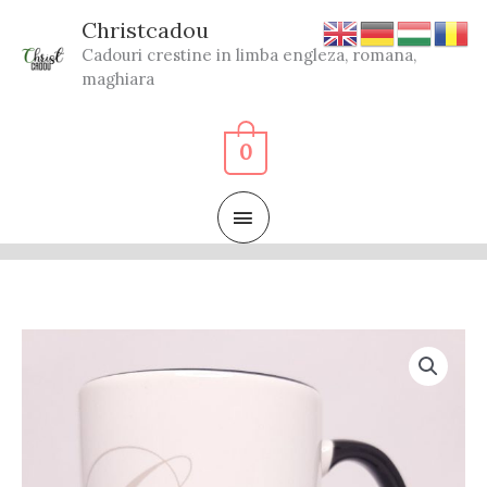
Skip
Christcadou
to
Cadouri crestine in limba engleza, romana,
content
maghiara
0
MAIN
MENU