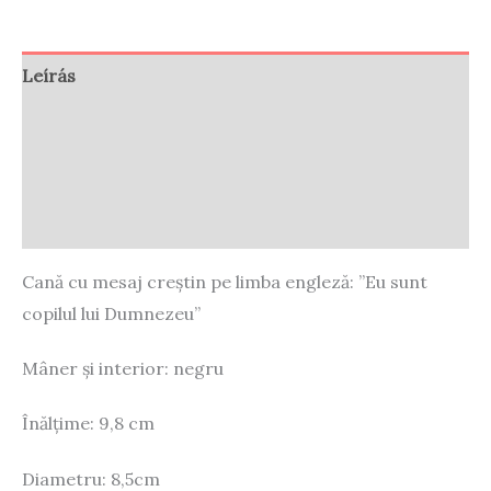
God"
CE326
Leírás
mennyiség
Vélemények (0)
Store Policies
Enquiries
Cană cu mesaj creștin pe limba engleză: ”Eu sunt
copilul lui Dumnezeu”
Mâner și interior: negru
Înălțime: 9,8 cm
Diametru: 8,5cm