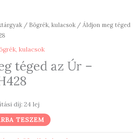
ktárgyak
/
Bögrék, kulacsok
/ Áldjon meg téged
28
ögrék, kulacsok
eg téged az Úr –
CH428
ítási díj: 24 lej
RBA TESZEM