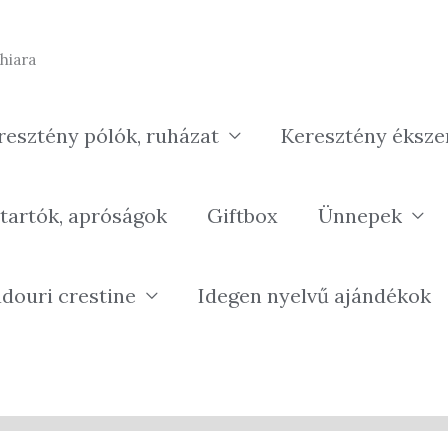
hiara
resztény pólók, ruházat
Keresztény éksze
tartók, apróságok
Giftbox
Ünnepek
douri crestine
Idegen nyelvű ajándékok