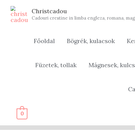
Skip
Christcadou
to
Cadouri crestine in limba engleza, romana, mag
content
Főoldal
Bögrék, kulacsok
Ke
Füzetek, tollak
Mágnesek, kulcs
Ca
0