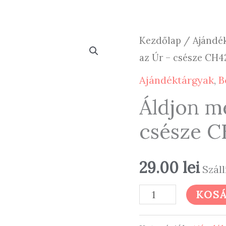
Kezdőlap
/
Ajándé
az Úr – csésze CH4
Ajándéktárgyak
,
B
Áldjon m
csésze 
29.00
lei
Száll
Áldjon
KOSÁ
meg