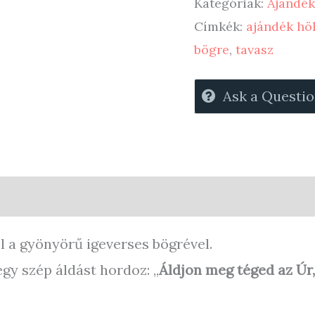
Kategóriák:
Ajándék
téged
Címkék:
ajándék hö
az
bögre
,
tavasz
Úr
-
Ask a Questi
csésze
CH428
mennyiség
0)
Store Policies
Enquiries
l a gyönyörű igeverses bögrével.
egy szép áldást hordoz: „
Áldjon meg téged az Úr,