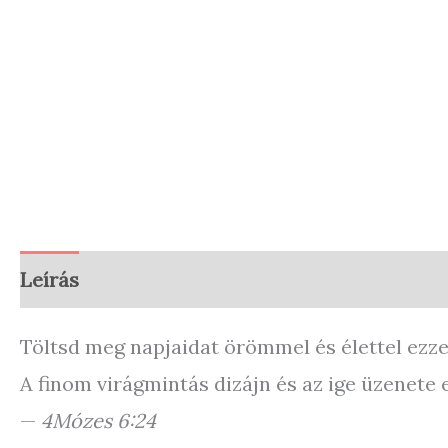
Leírás
További információk
Vélemények (
Töltsd meg napjaidat örömmel és élettel ezze
A finom virágmintás dizájn és az ige üzenete 
—
4Mózes 6:24