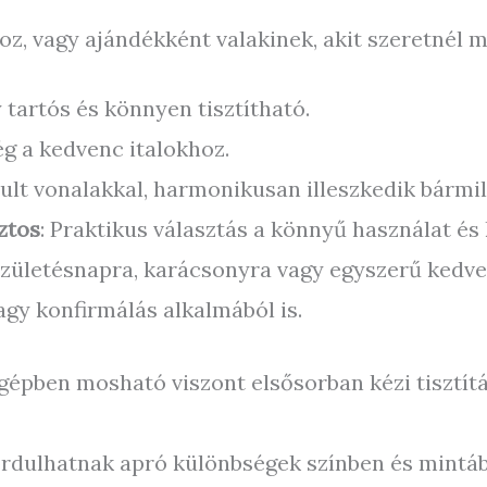
oz, vagy ajándékként valakinek, akit szeretnél m
 tartós és könnyen tisztítható.
ég a kedvenc italokhoz.
sztult vonalakkal, harmonikusan illeszkedik bárm
ztos
: Praktikus választás a könnyű használat és
 születésnapra, karácsonyra vagy egyszerű kedv
agy konfirmálás alkalmából is.
pben mosható viszont elsősorban kézi tisztítá
fordulhatnak apró különbségek színben és mintá