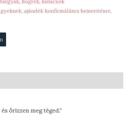
tárgyak
,
Bögrék, kulacsok
lgyeknek
,
ajándék konfirmálásra bemeritésre
,
on
 és őrizzen meg téged.”