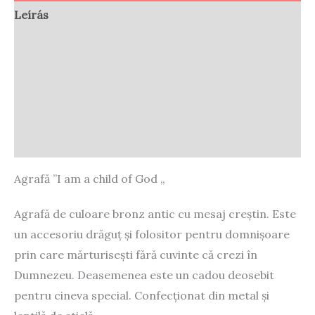
Leírás
További információk
Vélemények (0)
Store Policies
Enquiries
Agrafă ”I am a child of God „
Agrafă de culoare bronz antic cu mesaj creștin. Este
un accesoriu drăguț și folositor pentru domnișoare
prin care mărturisești fără cuvinte că crezi în
Dumnezeu. Deasemenea este un cadou deosebit
pentru cineva special.
Confecționat din metal și