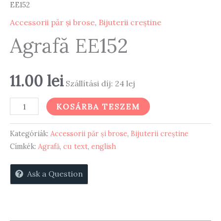
EE152
Accessorii păr și brose
,
Bijuterii creștine
Agrafă EE152
11.00
lei
Szállítási díj: 24 lej
Agrafă
KOSÁRBA TESZEM
EE152
mennyiség
Kategóriák:
Accessorii păr și brose
,
Bijuterii creștine
Címkék:
Agrafă
,
cu text
,
english
Ask a Question