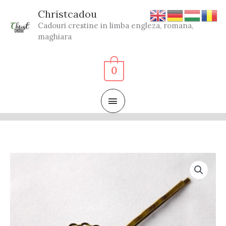
Skip
Christcadou
to
Cadouri crestine in limba engleza, romana,
content
maghiara
0
MAIN
MENU