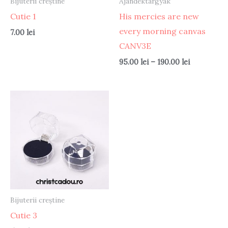
Bijuterii creștine
Ajándéktárgyak
Cutie 1
His mercies are new
every morning canvas
7.00
lei
CANV3E
Ártartomán
95.00
lei
–
190.00
lei
95.00 lei
-
190.00 lei
Bijuterii creștine
Cutie 3