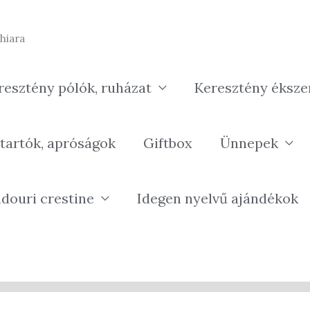
hiara
resztény pólók, ruházat
Keresztény éksze
tartók, apróságok
Giftbox
Ünnepek
douri crestine
Idegen nyelvű ajándékok