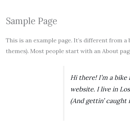
Sample Page
This is an example page. It’s different from a
themes). Most people start with an About page 
Hi there! I’m a bike
website. I live in L
(And gettin’ caught i