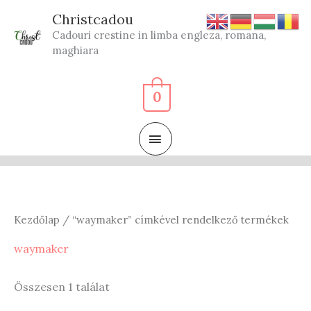
Skip
Christcadou
to
Cadouri crestine in limba engleza, romana,
content
maghiara
0
MAIN
MENU
Kezdőlap
/ “waymaker” címkével rendelkező termékek
waymaker
Összesen 1 találat