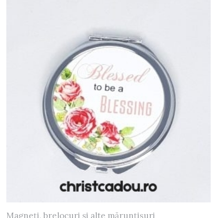
Magneți, brelocuri și alte mărunțișuri