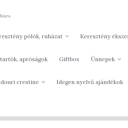
hiara
resztény pólók, ruházat
Keresztény éksze
tartók, apróságok
Giftbox
Ünnepek
douri crestine
Idegen nyelvű ajándékok