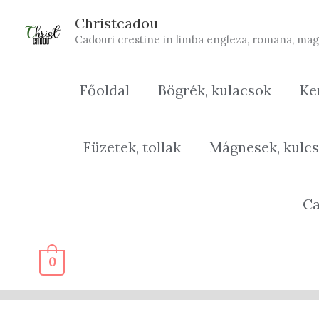
Skip
Christcadou
to
Cadouri crestine in limba engleza, romana, mag
content
Főoldal
Bögrék, kulacsok
Ke
Füzetek, tollak
Mágnesek, kulcs
Ca
0