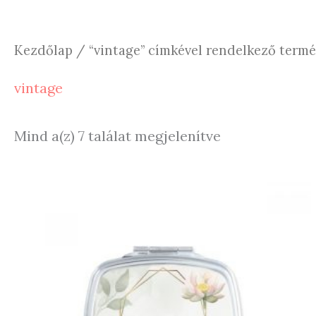
Kezdőlap
/ “vintage” címkével rendelkező term
vintage
Sorted
Mind a(z) 7 találat megjelenítve
by
latest