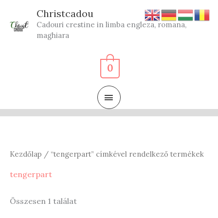
Skip
Christcadou
to
Cadouri crestine in limba engleza, romana,
content
maghiara
0
MAIN
MENU
Kezdőlap
/ “tengerpart” címkével rendelkező termékek
tengerpart
Összesen 1 találat