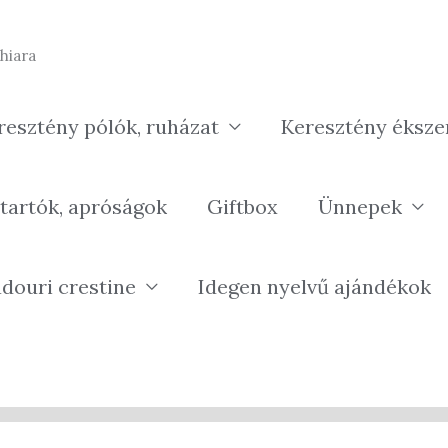
hiara
resztény pólók, ruházat
Keresztény éksze
tartók, apróságok
Giftbox
Ünnepek
douri crestine
Idegen nyelvű ajándékok