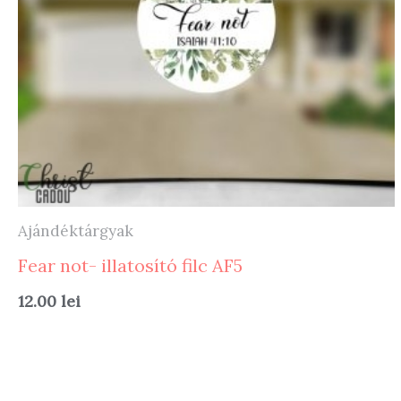
Ajándéktárgyak
Fear not- illatosító filc AF5
12.00
lei