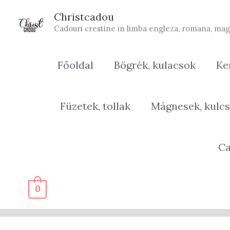
Skip
Christcadou
to
Cadouri crestine in limba engleza, romana, mag
content
Főoldal
Bögrék, kulacsok
Ke
Füzetek, tollak
Mágnesek, kulcs
Ca
0