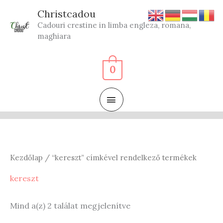
Skip
Christcadou
to
Cadouri crestine in limba engleza, romana,
content
maghiara
0
MAIN
MENU
Kezdőlap
/ “kereszt” címkével rendelkező termékek
kereszt
Sorted
Mind a(z) 2 találat megjelenítve
by
latest