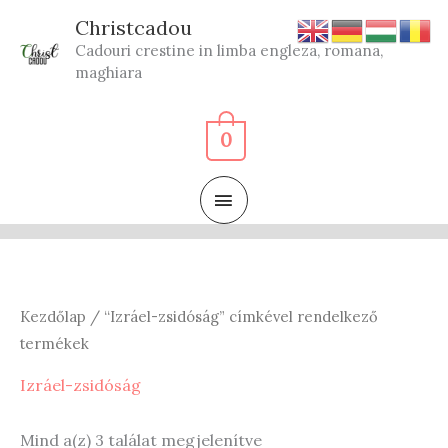
Skip
Christcadou
to
Cadouri crestine in limba engleza, romana,
content
maghiara
0
MAIN
MENU
Kezdőlap
/ “Izráel-zsidóság” címkével rendelkező
termékek
Izráel-zsidóság
Sorted
Mind a(z) 3 találat megjelenítve