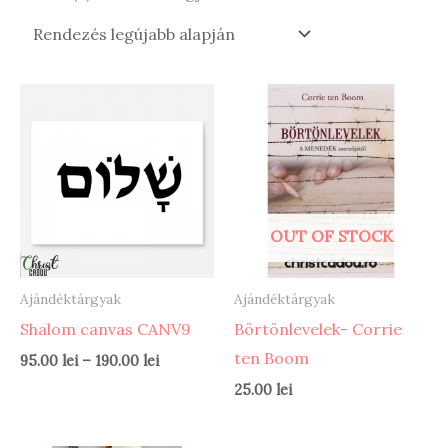
by
latest
OUT OF STOCK
Ajándéktárgyak
Ajándéktárgyak
Shalom canvas CANV9
Börtönlevelek- Corrie
ten Boom
Ártartomány:
95.00
lei
–
190.00
lei
95.00 lei
25.00
lei
-
190.00 lei